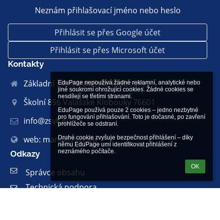
Neznám přihlašovací jméno nebo heslo
Přihlásit se přes Google účet
Přihlásit se přes Microsoft účet
Kontakty
Základní škola Valašské Klobouky
EduPage nepoužívá žádné reklamní, analytické nebo 
jiné soukromí ohrožující cookies. Žádné cookies se 
nesdílejí se třetími stranami.

Školní 856 Valašské Klobouky 76601
EduPage používá pouze 2 cookies – jedno nezbytné 
pro fungování přihlašování. Toto je dočasné, po zavření 
info@zsvk.eu
prohlížeče se odstraní.

Druhé cookie zvyšuje bezpečnost přihlášení – díky 
web: mana@zsvk.eu
němu EduPage umí identifikovat přihlášení z 
neznámého počítače.
Odkazy
OK
Správce obsahu
Technická podpora
Prohlášení o přístupnosti
Právní informace