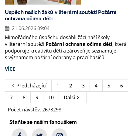
Úspěch našich žáků v literární soutěži Požární
ochrana očima dětí
21.06.2026 09:04
Mimořádného úspěchu dosáhli žáci naší školy
v literární soutěži
Požární ochrana očima dětí
, která
podporuje kreativitu dětí a zároveň je seznamuje
s významem požární ochrany a prací hasičů.
VÍCE
Předcházející
1
2
3
4
5
6
7
8
9
10
Další
Počet návštěv: 2678298
Staňte se naším fanouškem