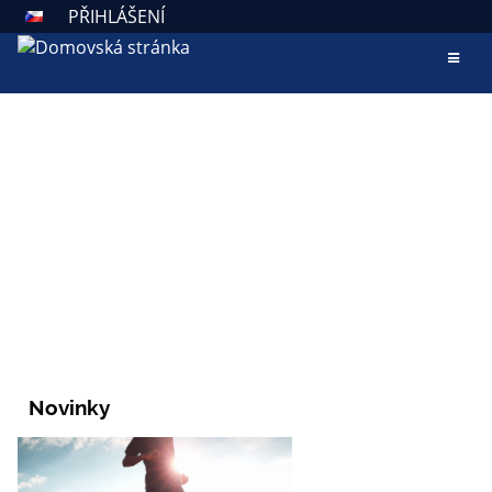
PŘIHLÁŠENÍ
AKTUALITY
ZÁKLADNÍ ŠKOLA VALAŠSKÉ
KLOBOUKY
Škola otevřená všem
Novinky