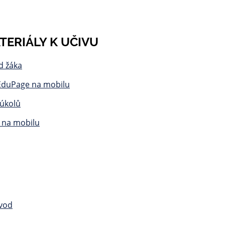
TERIÁLY K UČIVU
d žáka
EduPage na mobilu
úkolů
u na mobilu
ávod