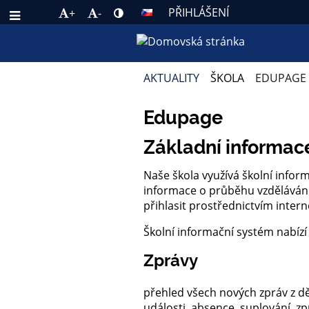
PŘIHLÁŠENÍ
+
-
AKTUALITY
ŠKOLA
EDUPAGE
EDUPAGE
Edupage
Základní informac
Naše škola využívá školní infor
informace o průběhu vzdělávání
přihlasit prostřednictvím inter
Školní informační systém nabízí 
Zprávy
přehled všech nových zpráv z dě
události, absence, suplování, z