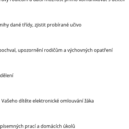
hy dané třídy, zjistit probírané učivo
pochval, upozornění rodičům a výchovných opatření
sdělení
Vašeho dítěte elektronické omlouvání žáka
písemných prací a domácích úkolů