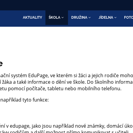
AKTUALITY
ŠKOLA
DRUŽINA
JÍDELNA
FOTO
e
mační systém EduPage, ve kterém si žáci a jejich rodiče mo
 žáka a také informace o dění ve škole. Do školního inform
netu pomocí počítače, tabletu nebo mobilního telefonu.
například tyto funkce:
ní v edupage, jako jsou například nové známky, domácí úkol
právy rodičům a další možnost přímo komunikovat s učiteli