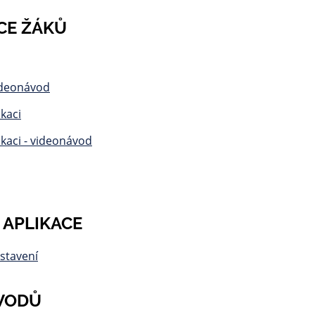
CE ŽÁKŮ
ideonávod
kaci
kaci - videonávod
 APLIKACE
astavení
VODŮ