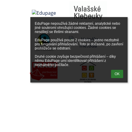
EduPage nepoužívá žádné reklamní, analytické nebo 
jiné soukromí ohrožující cookies. Žádné cookies se 
nesdílejí se třetími stranami.

EduPage používá pouze 2 cookies – jedno nezbytné 
pro fungování přihlašování. Toto je dočasné, po zavření 
prohlížeče se odstraní.

Druhé cookie zvyšuje bezpečnost přihlášení – díky 
němu EduPage umí identifikovat přihlášení z 
neznámého počítače.
OK