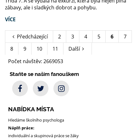
Třída 7. A se vydala na exkurzi, která byla nejen plná
zábavy, ale i sladkých dobrot a pohybu.
VÍCE
Předcházející
2
3
4
5
6
7
8
9
10
11
Další
Počet návštěv: 2669053
Staňte se naším fanouškem
NABÍDKA MÍSTA
Hledáme školního psychologa
Náplň práce:
individuální a skupinová práce se žáky