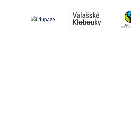
Přihlášení
Přihlásit se pomocí účtu Edu
Neznám přihlašovací jméno neb
Přihlásit se přes Google úč