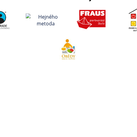
Kontakty
Odka
Sprá
Page
Základní škola Valašské Klobouky
Tech
Školní 856 Valašské Klobouky
o heslo
Proh
76601
et
Práv
info@zsvk.eu