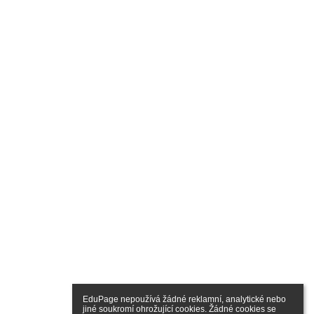
EduPage nepoužívá žádné reklamní, analytické nebo 
jiné soukromí ohrožující cookies. Žádné cookies se 