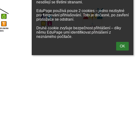
nesdílejí se třetími stranami.

EduPage používá pouze 2 cookies – jedno nezbytné 
pro fungování přihlašování. Toto je dočasné, po zavření 
prohlížeče se odstraní.

Druhé cookie zvyšuje bezpečnost přihlášení – díky 
němu EduPage umí identifikovat přihlášení z 
neznámého počítače.
OK
zy
vce obsahu
nická podpora
lášení o přístupnosti
ní informace