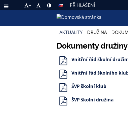
PŘIHLÁŠENÍ
+
-
AKTUALITY
DRUŽINA
DOKUM
DOKUMENTY
Dokumenty družiny
ŠD+ŠK
Vnitřní řád školní družin
Vnitřní řád školního klu
ŠVP školní klub
ŠVP školní družina