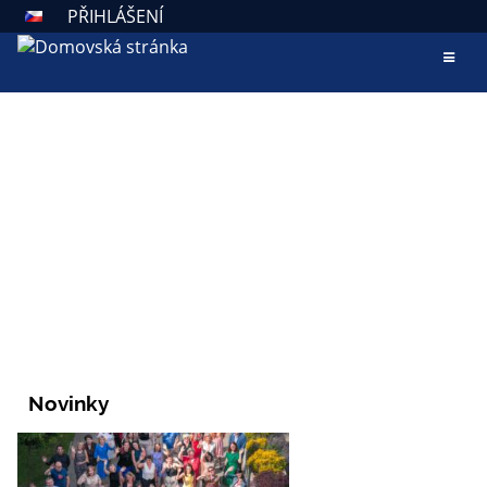
PŘIHLÁŠENÍ
AKTUALITY
ZÁKLADNÍ ŠKOLA VALAŠSKÉ
KLOBOUKY
Škola otevřená všem
Novinky