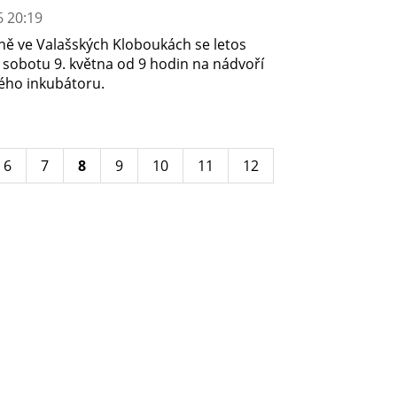
6 20:19
ně ve Valašských Kloboukách se letos
 sobotu 9. května od 9 hodin na nádvoří
ého inkubátoru.
6
7
8
9
10
11
12