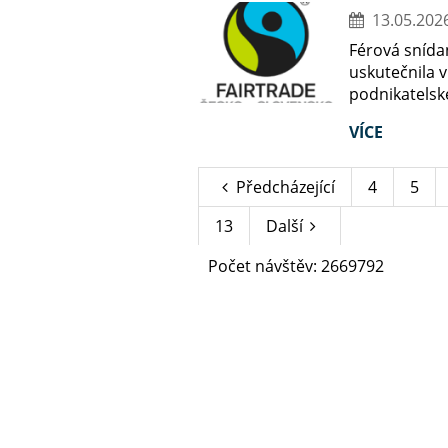
13.05.202
Férová snída
uskutečnila v
podnikatelsk
VÍCE
Předcházející
4
5
13
Další
Počet návštěv: 2669792