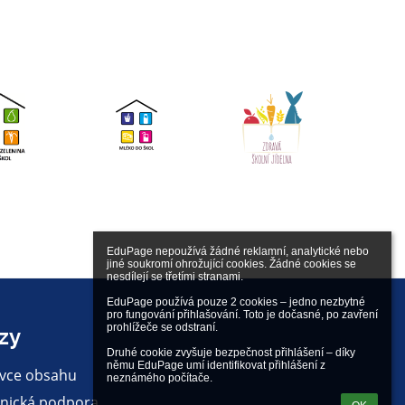
EduPage nepoužívá žádné reklamní, analytické nebo 
jiné soukromí ohrožující cookies. Žádné cookies se 
nesdílejí se třetími stranami.

EduPage používá pouze 2 cookies – jedno nezbytné 
pro fungování přihlašování. Toto je dočasné, po zavření 
prohlížeče se odstraní.

zy
Druhé cookie zvyšuje bezpečnost přihlášení – díky 
němu EduPage umí identifikovat přihlášení z 
vce obsahu
neznámého počítače.
nická podpora