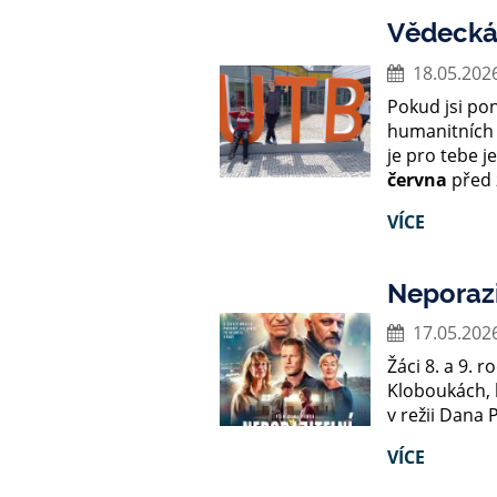
Vědecká
18.05.202
Pokud jsi po
humanitních v
je pro tebe j
června
před 
VÍCE
Neporazi
17.05.202
Žáci 8. a 9. r
Kloboukách, 
v režii Dana 
VÍCE