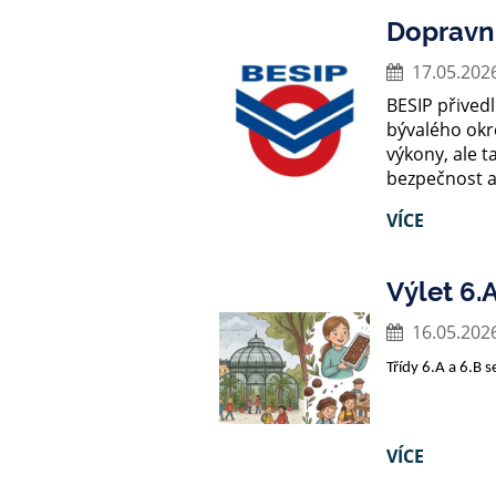
Dopravní
17.05.202
BESIP
přivedl
bývalého okr
výkony, ale t
bezpečnost a
VÍCE
Výlet 6.A
16.05.202
Třídy 6.A a 6.B 
VÍCE