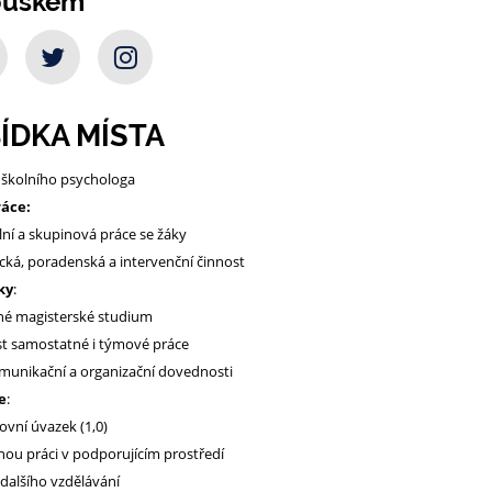
ouškem
ÍDKA MÍSTA
školního psychologa
ráce:
lní a skupinová práce se žáky
cká, poradenská a intervenční činnost
ky
:
é magisterské studium
t samostatné i týmové práce
munikační a organizační dovednosti
e
:
ovní úvazek (1,0)
ou práci v podporujícím prostředí
dalšího vzdělávání