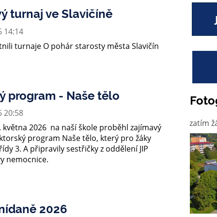
ý turnaj ve Slavičíně
6 14:14
tnili turnaje O pohár starosty města Slavičín
ý program - Naše tělo
Foto
6 20:58
zatím ž
. května 2026 na naší škole proběhl zajímavý
ktorský program Naše tělo, který pro žáky
řídy 3. A připravily sestřičky z oddělení JIP
vy nemocnice.
snídaně 2026