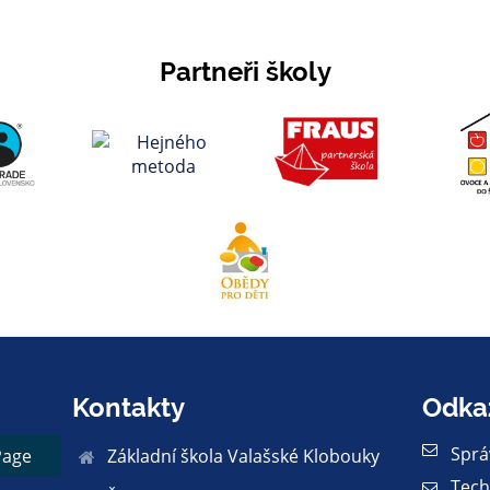
Partneři školy
Kontakty
Odka
Sprá
Page
Základní škola Valašské Klobouky
Tech