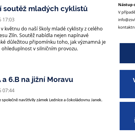
Nástup o
 soutěž mladých cyklistů
V případě
6 17:03
info@zsvk
kontaktní
 v květnu do naší školy mladé cyklisty z celého
esu Zlín. Soutěž nabídla nejen napínavé
aké důležitou připomínku toho, jak významná je
 ohleduplnost v silničním provozu.
 a 6.B na jižní Moravu
6 07:44
se společně navštívily zámek Lednice a čokoládovnu Janek.