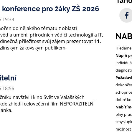
fan
 konference pro žáky ZŠ 2026
6 19:33
nořen do nějakého tématu z oblasti
ěd a umění, přírodních věd či technologií a IT,
NAB
edinečná příležitost svůj zájem prezentovat
11.
zlínským žákovským publikem.
Hledáme 
Náplň p
individuá
diagnosti
telní
Požadav
dokončen
6 18:56
schopnos
očníku navštívili kino Svět ve Valašských
dobré ko
kde zhlédli celovečerní film NEPORAZITELNÍ
Nabízím
Pánka.
plný prac
smyslupln
možnost 