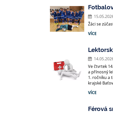
Fotbalov
15.05.202
Žáci se zúčas
VÍCE
Lektorsk
14.05.202
Ve čtvrtek 14
a přínosný le
1. ročníku a t
krajské Baťo
VÍCE
Férová 