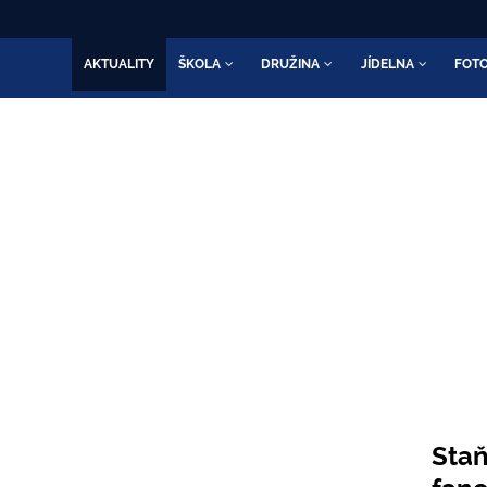
AKTUALITY
ŠKOLA
DRUŽINA
JÍDELNA
FOTO
ADNÍ ŠKOLA VALAŠSKÉ KLO
Škola otevřená všem
Staň