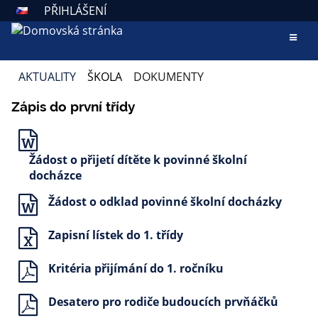
PŘIHLÁŠENÍ
AKTUALITY
ŠKOLA
DOKUMENTY
DOKUMENTY
Zápis do první třídy
Žádost o přijetí dítěte k povinné školní
docházce
Žádost o odklad povinné školní docházky
Zapisní lístek do 1. třídy
Kritéria přijímání do 1. ročníku
Desatero pro rodiče budoucích prvňáčků