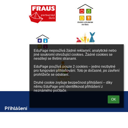
EduPage nepoužívá žádné reklamní, analytické nebo 
jiné soukromí ohrožující cookies. Žádné cookies se 
nesdílejí se třetími stranami.

EduPage používá pouze 2 cookies – jedno nezbytné 
pro fungování přihlašování. Toto je dočasné, po zavření 
prohlížeče se odstraní.

Druhé cookie zvyšuje bezpečnost přihlášení – díky 
němu EduPage umí identifikovat přihlášení z 
neznámého počítače.
OK
Přihlášení
Přihlásit se pomocí účtu EduPage