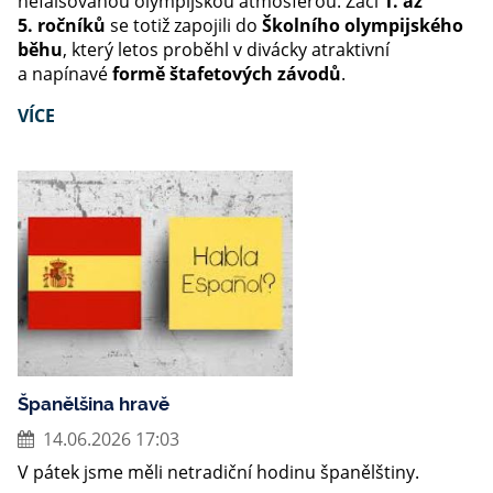
nefalšovanou olympijskou atmosférou. Žáci
1. až
5. ročníků
se totiž zapojili do
Školního olympijského
běhu
, který letos proběhl v divácky atraktivní
a napínavé
formě štafetových závodů
.
VÍCE
Španělšina hravě
14.06.2026 17:03
V pátek jsme měli netradiční hodinu španělštiny.