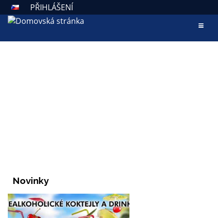
PŘIHLÁŠENÍ
AKTUALITY
ZÁKLADNÍ ŠKOLA VALAŠSKÉ
KLOBOUKY
Škola otevřená všem
Novinky