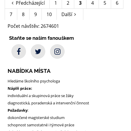
Předcházející
1
2
3
4
5
6
7
8
9
10
Další
Počet návštěv: 2674601
Staňte se naším fanouškem
NABÍDKA MÍSTA
Hledáme školního psychologa
Náplň práce:
individuální a skupinová práce se žáky
diagnostická, poradenská a intervenční činnost
Požadavky
:
dokončené magisterské studium
schopnost samostatné i týmové práce