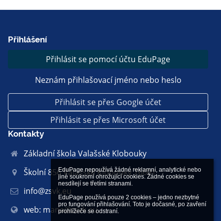
Přihlášení
Přihlásit se pomocí účtu EduPage
Neznám přihlašovací jméno nebo heslo
Přihlásit se přes Google účet
Přihlásit se přes Microsoft účet
Kontakty
Základní škola Valašské Klobouky
EduPage nepoužívá žádné reklamní, analytické nebo 
Školní 856 Valašské Klobouky 76601
jiné soukromí ohrožující cookies. Žádné cookies se 
nesdílejí se třetími stranami.

info@zsvk.eu
EduPage používá pouze 2 cookies – jedno nezbytné 
pro fungování přihlašování. Toto je dočasné, po zavření 
web: mana@zsvk.eu
prohlížeče se odstraní.
