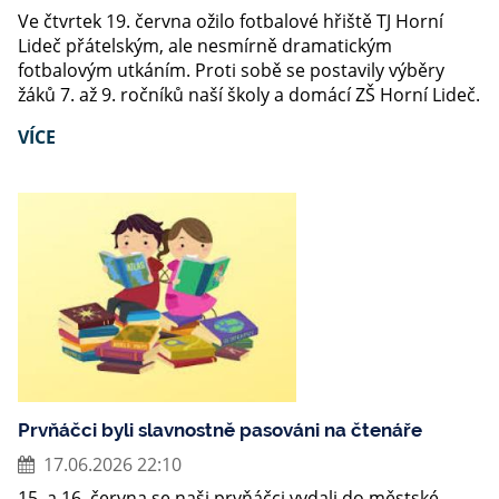
Ve čtvrtek 19. června ožilo fotbalové hřiště TJ Horní
Lideč přátelským, ale nesmírně dramatickým
fotbalovým utkáním. Proti sobě se postavily výběry
žáků 7. až 9. ročníků naší školy a domácí ZŠ Horní Lideč.
VÍCE
Prvňáčci byli slavnostně pasováni na čtenáře
17.06.2026 22:10
15. a 16. června se naši prvňáčci vydali do městské