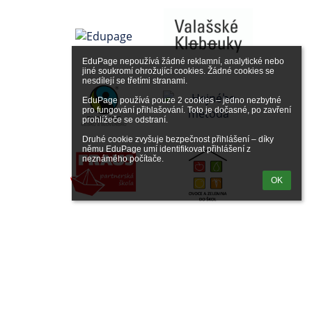
EduPage nepoužívá žádné reklamní, analytické nebo 
jiné soukromí ohrožující cookies. Žádné cookies se 
nesdílejí se třetími stranami.

EduPage používá pouze 2 cookies – jedno nezbytné 
pro fungování přihlašování. Toto je dočasné, po zavření 
prohlížeče se odstraní.

Druhé cookie zvyšuje bezpečnost přihlášení – díky 
němu EduPage umí identifikovat přihlášení z 
neznámého počítače.
OK