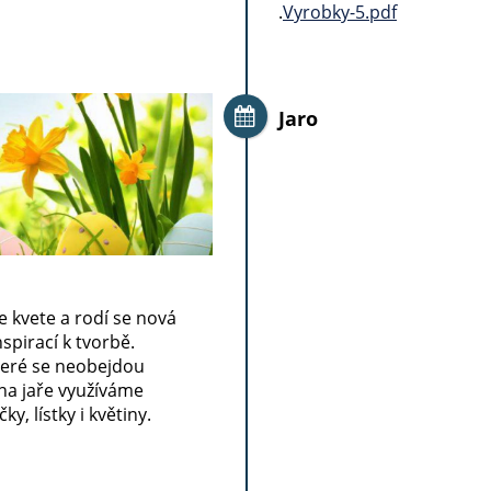
.
Vyrobky-5.pdf
Jaro
e kvete a rodí se nová
spirací k tvorbě.
eré se neobejdou
 na jaře využíváme
y, lístky i květiny.