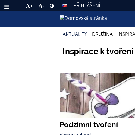
PŘIHLÁŠENÍ
+
-
AKTUALITY
DRUŽINA
INSPIR
INSPIRACE
Inspirace k tvoření
K
TVOŘENÍ
Podzimní tvoření
Vyrobky-4.pdf
.