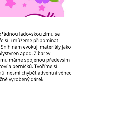
pořádnou ladovskou zimu se
že si ji můžeme připomínat
 Sníh nám evokují materiály jako
olystyren apod. Z barev
 Zimu máme spojenou především
ví a perníčků. Tvoříme si
ů, nesmí chybět adventní věnec
učně vyrobený dárek