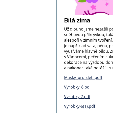
Bílá zima
Už dlouho jsme nezažili 
sněhovou přikrývkou, tak
alespoň v zimním tvoření.
je například vata, pěna, p
využíváme hlavně bílou.
s Vánocemi, pečením cukro
dekorace na výzdobu dom
a nakonec také potěší i r
Masky_pro_deti.pdff
Vyrobky_8.pd
Vyrobky-7.pdf
Vyrobky-6(1).pdf