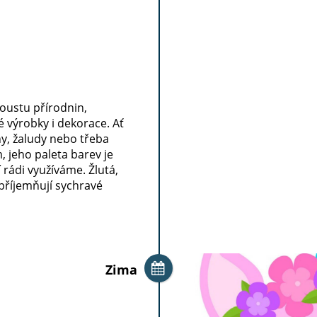
oustu přírodnin,
 výrobky i dekorace. Ať
ny, žaludy nebo třeba
 jeho paleta barev je
 rádi využíváme. Žlutá,
příjemňují sychravé
Zima