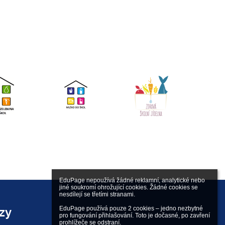
EduPage nepoužívá žádné reklamní, analytické nebo 
jiné soukromí ohrožující cookies. Žádné cookies se 
nesdílejí se třetími stranami.

EduPage používá pouze 2 cookies – jedno nezbytné 
zy
pro fungování přihlašování. Toto je dočasné, po zavření 
prohlížeče se odstraní.
