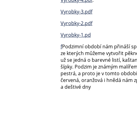
Vyrobky-3.pdf
Vyrobky-2.pdf
Vyrobky-1.pd
f
Podzimní období nám přináší sp
ze kterých můžeme vytvořit pěkné
už se jedná o barevné listí, kašta
šípky. Podzim je známým malířem,
pestrá, a proto je v tomto období
červená, oranžová i hnědá nám z
a deštivé dny