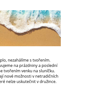
teplo, nezahálíme s tvořením.
vujeme na prázdniny a poslední
íme tvořením venku na sluníčku.
ají nové možnosti v netradičních
eré nelze uskutečnit v družince.