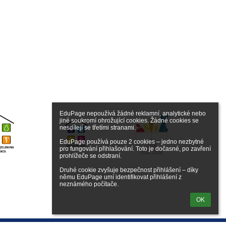
EduPage nepoužívá žádné reklamní, analytické nebo 
jiné soukromí ohrožující cookies. Žádné cookies se 
nesdílejí se třetími stranami.

EduPage používá pouze 2 cookies – jedno nezbytné 
pro fungování přihlašování. Toto je dočasné, po zavření 
prohlížeče se odstraní.

Druhé cookie zvyšuje bezpečnost přihlášení – díky 
němu EduPage umí identifikovat přihlášení z 
neznámého počítače.
OK