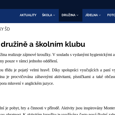
AKTUALITY
ŠKOLA
DRUŽINA
JÍDELNA
FOTO
KY ŠD
 družině a školním klubu
žina realizuje zájmové kroužky.
V souladu s vydanými hygienickými a 
ány pouze v rámci jednoho oddělení.
u třídu je pojatý velmi hravě. Díky spolupráci vyučujících a paní 
tina je procvičována zábavnými aktivitami, písničkami a také občas
dpora mluvení v anglickém jazyce.
lní je pobyt, hry a činnosti v přírodě. Aktivity jsou inspirovány Monte
kou obratnost. K aktivitám kroužku je využívána často nová školní zahr