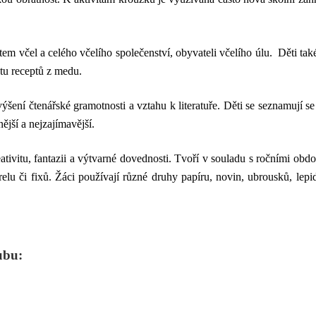
tem včel a celého včelího společenství, obyvateli včelího úlu. Děti ta
tu receptů z medu.
šení čtenářské gramotnosti a vztahu k literatuře. Děti se seznamují se sp
nější a nejzajímavější.
eativitu, fantazii a výtvarné dovednosti. Tvoří v souladu s ročními obd
relu či fixů. Žáci používají různé druhy papíru, novin, ubrousků, lepid
ubu: