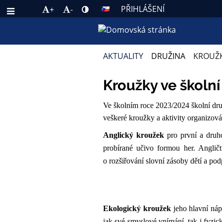
PŘIHLÁŠENÍ
+
-
AKTUALITY
DRUŽINA
KROUŽ
KROUŽKY
Kroužky ve školní
ŠD
Ve školním roce 2023/2024 školní dru
veškeré kroužky a aktivity organizov
Anglický kroužek
pro první a druho
probírané učivo formou her. Anglič
o rozšiřování slovní zásoby dětí a po
Ekologický kroužek
jeho hlavní náp
jak své smyslové vnímání, tak i fyzic