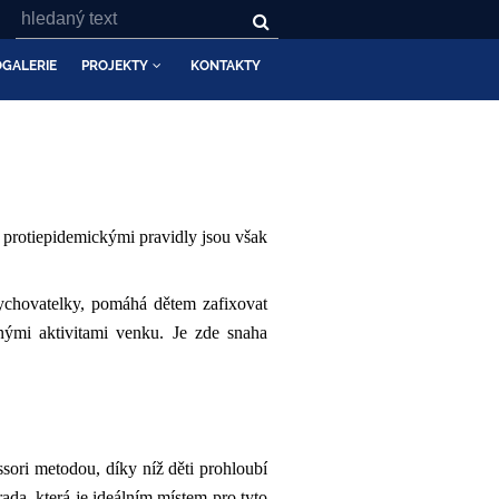
GALERIE
PROJEKTY
KONTAKTY
protiepidemickými pravidly jsou však
vychovatelky, pomáhá dětem zafixovat
nými aktivitami venku. Je zde snaha
ssori metodou, díky níž děti prohloubí
ada, která je ideálním místem pro tyto