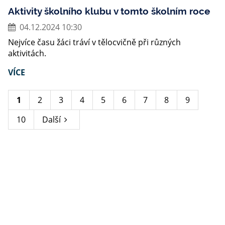
Aktivity školního klubu v tomto školním roce
04.12.2024 10:30
Nejvíce času žáci tráví v tělocvičně při různých
aktivitách.
VÍCE
1
2
3
4
5
6
7
8
9
10
Další