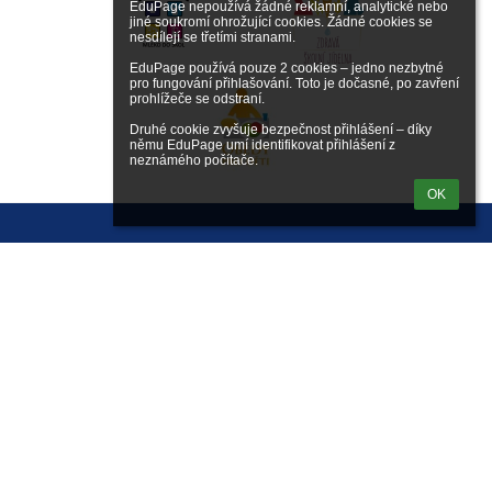
EduPage nepoužívá žádné reklamní, analytické nebo 
jiné soukromí ohrožující cookies. Žádné cookies se 
nesdílejí se třetími stranami.

EduPage používá pouze 2 cookies – jedno nezbytné 
pro fungování přihlašování. Toto je dočasné, po zavření 
prohlížeče se odstraní.

Druhé cookie zvyšuje bezpečnost přihlášení – díky 
němu EduPage umí identifikovat přihlášení z 
neznámého počítače.
OK
Přihlášení
Přihlásit se pomocí účtu EduPage
Neznám přihlašovací jméno nebo heslo
Přihlásit se přes Google účet
Přihlásit se přes Microsoft účet
Kontakty