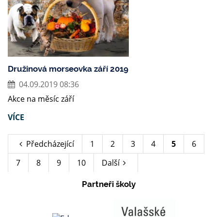
Družinová morseovka září 2019
04.09.2019 08:36
Akce na měsíc září
VÍCE
Předcházející
1
2
3
4
5
6
7
8
9
10
Další
Partneři školy