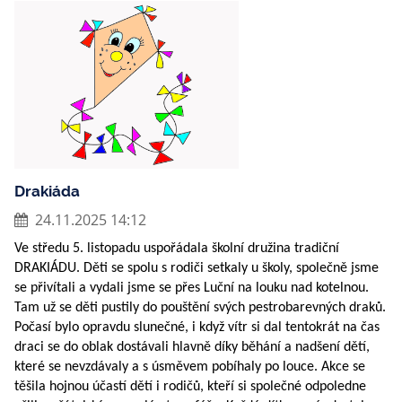
Drakiáda
24.11.2025 14:12
Ve středu 5. listopadu uspořádala školní družina tradiční
DRAKIÁDU. Děti se spolu s rodiči setkaly u školy, společně jsme
se přivítali a vydali jsme se přes Luční na louku nad kotelnou.
Tam už se děti pustily do pouštění svých pestrobarevných draků.
Počasí bylo opravdu slunečné, i když vítr si dal tentokrát na čas
draci se do oblak dostávali hlavně díky běhání a nadšení dětí,
které se nevzdávaly a s úsměvem pobíhaly po louce. Akce se
těšila hojnou účastí dětí i rodičů, kteří si společné odpoledne