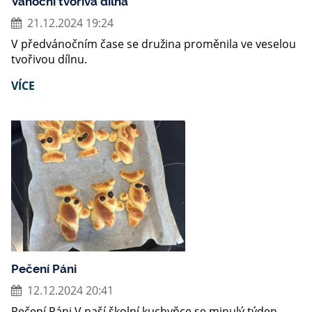
Vánoční tvořivá dílna
21.12.2024 19:24
V předvánočním čase se družina proměnila ve veselou
tvořivou dílnu.
VÍCE
Pečení Páni
12.12.2024 20:41
Pečení Páni V naší školní kuchyňce se minulý týden