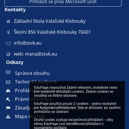
Přihlásit se přes Microsoft účet
Kontakty
Základní škola Valašské Klobouky
Školní 856 Valašské Klobouky 76601
info@zsvk.eu
web: mana@zsvk.eu
Odkazy
Správce obsahu
Technická podpora
EduPage nepoužívá žádné reklamní, analytické nebo 
Prohlášení o přístupnosti
jiné soukromí ohrožující cookies. Žádné cookies se 
nesdílejí se třetími stranami.

Právní informace
EduPage používá pouze 2 cookies – jedno nezbytné 
Zásady ochrany osobních údajů
pro fungování přihlašování. Toto je dočasné, po zavření 
prohlížeče se odstraní.

Mapa stránek
Druhé cookie zvyšuje bezpečnost přihlášení – díky 
němu EduPage umí identifikovat přihlášení z 
neznámého počítače.