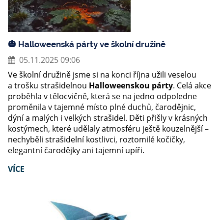
🎃 Halloweenská párty ve školní družině
05.11.2025 09:06
Ve školní družině jsme si na konci října užili veselou
a trošku strašidelnou
Halloweenskou párty
. Celá akce
proběhla v tělocvičně, která se na jedno odpoledne
proměnila v tajemné místo plné duchů, čarodějnic,
dýní a malých i velkých strašidel. Děti přišly v krásných
kostýmech, které udělaly atmosféru ještě kouzelnější –
nechyběli strašidelní kostlivci, roztomilé kočičky,
elegantní čarodějky ani tajemní upíři.
VÍCE