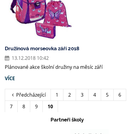
Družinová morseovka září 2018
13.12.2018 10:42
Plánované akce školní družiny na měsíc září
VÍCE
Předcházející
1
2
3
4
5
6
7
8
9
10
Partneři školy