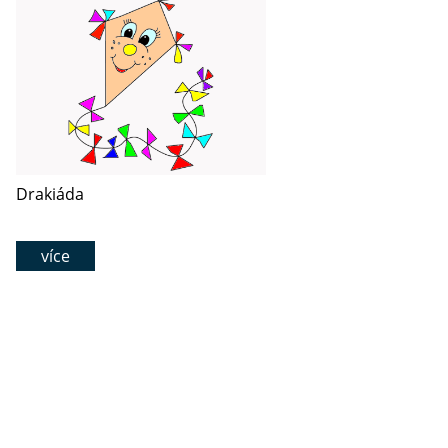
Drakiáda
více