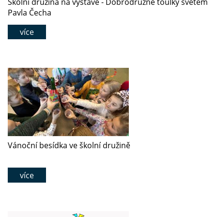
Školní družina na výstavě - Dobrodružné toulky světem
Pavla Čecha
více
Vánoční besídka ve školní družině
více