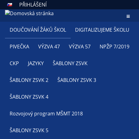
PŘIHLÁŠENÍ
PROJEKTY
DOUČOVÁNÍ ŽÁKŮ ŠKOL
DIGITALIZUJEME ŠKOLU
PIVEČKA
VÝZVA 47
VÝZVA 57
NPŽP 7/2019
CKP
JAZYKY
ŠABLONY ZSVK
ŠABLONY ZSVK 2
ŠABLONY ZSVK 3
ŠABLONY ZSVK 4
Rozvojový program MŠMT 2018
ŠABLONY ZSVK 5