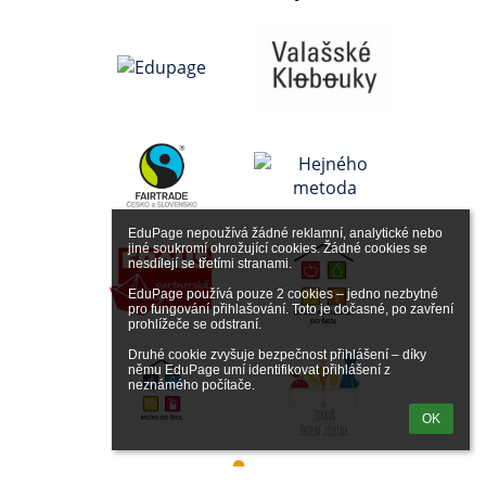
EduPage nepoužívá žádné reklamní, analytické nebo 
jiné soukromí ohrožující cookies. Žádné cookies se 
nesdílejí se třetími stranami.

EduPage používá pouze 2 cookies – jedno nezbytné 
pro fungování přihlašování. Toto je dočasné, po zavření 
prohlížeče se odstraní.

Druhé cookie zvyšuje bezpečnost přihlášení – díky 
němu EduPage umí identifikovat přihlášení z 
neznámého počítače.
OK