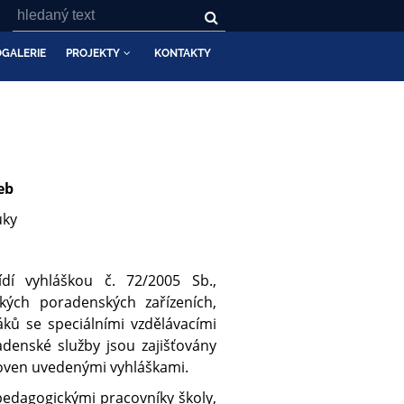
GALERIE
PROJEKTY
KONTAKTY
eb
uky
dí vyhláškou č. 72/2005 Sb.,
kých poradenských zařízeních,
áků se speciálními vzdělávacími
denské služby jsou zajišťovány
oven uvedenými vyhláškami.
pedagogickými pracovníky školy,