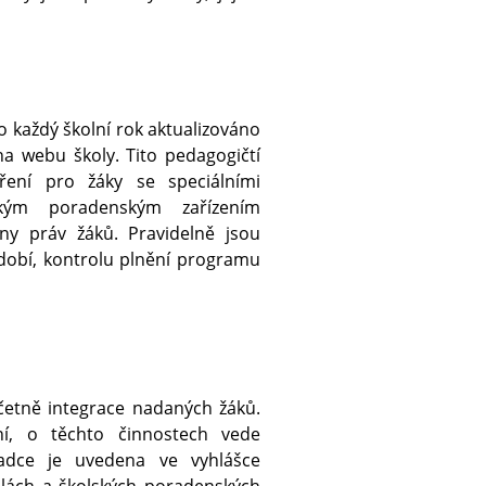
o každý školní rok aktualizováno
a webu školy. Tito pedagogičtí
tření pro žáky se speciálními
lským poradenským zařízením
ny práv žáků. Pravidelně jsou
dobí, kontrolu plnění programu
četně integrace nadaných žáků.
ní, o těchto činnostech vede
adce je uvedena ve vyhlášce
olách a školských poradenských