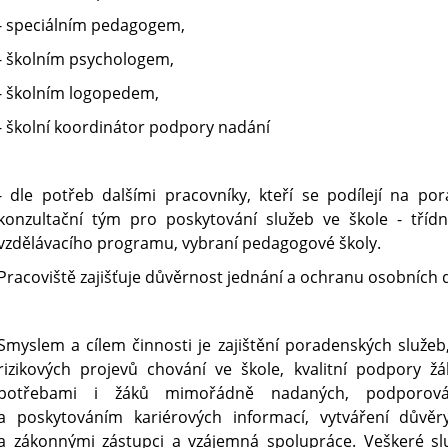
- speciálním pedagogem,
- školním psychologem,
- školním logopedem,
- školní koordinátor podpory nadání
- dle potřeb dalšími pracovníky, kteří se podílejí na po
konzultační tým pro poskytování služeb ve škole - třídní
vzdělávacího programu, vybraní pedagogové školy.
Pracoviště zajišťuje důvěrnost jednání a ochranu osobních 
Smyslem a cílem činnosti je zajištění poradenských služe
rizikových projevů chování ve škole, kvalitní podpory žá
potřebami i žáků mimořádně nadaných, podporování
a poskytováním kariérových informací, vytváření důvě
a zákonnými zástupci a vzájemná spolupráce. Veškeré služ