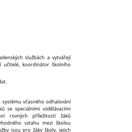
radenských službách a vytvářejí
 učitelé, koordinátor školního
dat.
b, systému včasného odhalování
ků se speciálními vzdělávacími
 rovných příležitostí žáků
ryhodného vztahu mezi školou
by jsou pro žáky školy, jejich