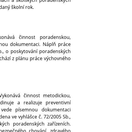
daný školní rok.
konává činnost poradenskou,
mnou dokumentaci. Náplň práce
b., o poskytování poradenských
ychází z plánu práce výchovného
 Vykonává činnost metodickou,
dinuje a realizuje preventivní
, vede písemnou dokumentaci
ena ve vyhlášce č. 72/2005 Sb.,
kých poradenských zařízeních.
a bezpečného chování, zdravého