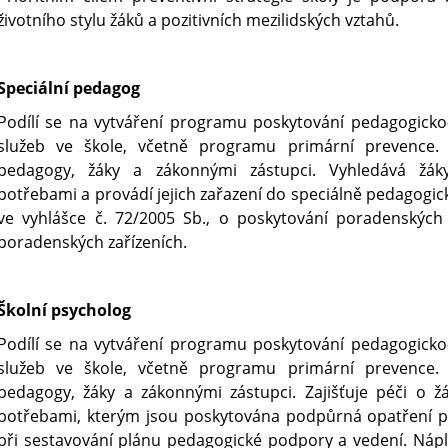
životního stylu žáků a pozitivních mezilidských vztahů.
Speciální pedagog
Podílí se na vytváření programu poskytování pedagogick
služeb ve škole, včetně programu primární prevence.
pedagogy, žáky a zákonnými zástupci. Vyhledává žáky
potřebami a provádí jejich zařazení do speciálně pedagogic
ve vyhlášce č. 72/2005 Sb., o poskytování poradenských
poradenských zařízeních.
Školní psycholog
Podílí se na vytváření programu poskytování pedagogick
služeb ve škole, včetně programu primární prevence.
pedagogy, žáky a zákonnými zástupci. Zajišťuje péči o žá
potřebami, kterým jsou poskytována podpůrná opatření 
při sestavování plánu pedagogické podpory a vedení. Nápl