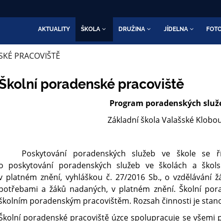
AKTUALITY
ŠKOLA
DRUŽINA
JÍDELNA
FOTO
KÉ PRACOVIŠTĚ
Školní poradenské pracoviště
Program poradenských služ
Základní škola Valašské Klobo
Poskytování poradenských služeb ve škole se ří
o poskytování poradenských služeb ve školách a škols
v platném znění, vyhláškou č. 27/2016 Sb., o vzdělávání ž
potřebami a žáků nadaných, v platném znění. Školní pora
školním poradenským pracovištěm. Rozsah činnosti je stan
Školní poradenské pracoviště úzce spolupracuje se všemi 