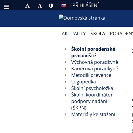
PŘIHLÁŠENÍ
+
-
AKTUALITY
ŠKOLA
PORADENS
PORADENSKÉ
Školní poradenské
pracoviště
PRACOVIŠTĚ
Výchovná poradkyně
Kariérová poradkyně
Metodik prevence
Logopedka
Školní psycholožka
Školní koordinátor
podpory nadání
(ŠKPN)
Materiály ke stažení