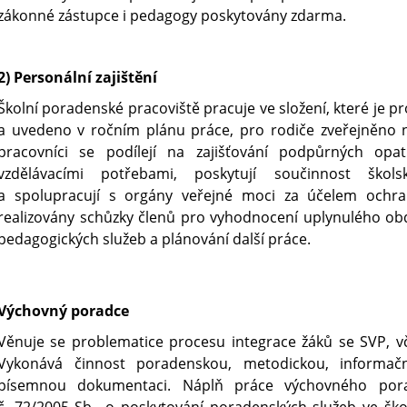
zákonné zástupce i pedagogy poskytovány zdarma.
2) Personální zajištění
Školní poradenské pracoviště pracuje ve složení, které je pr
a uvedeno v ročním plánu práce, pro rodiče zveřejněno n
pracovníci se podílejí na zajišťování podpůrných opa
vzdělávacími potřebami, poskytují součinnost ško
a spolupracují s orgány veřejné moci za účelem ochra
realizovány schůzky členů pro vyhodnocení uplynulého ob
pedagogických služeb a plánování další práce.
Výchovný poradce
Věnuje se problematice procesu integrace žáků se SVP, v
Vykonává činnost poradenskou, metodickou, informač
písemnou dokumentaci. Náplň práce výchovného por
č. 72/2005 Sb., o poskytování poradenských služeb ve šk