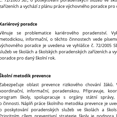
zařízeních a vychází z plánu práce výchovného poradce pro 
Kariérový poradce
Věnuje se problematice kariérového poradenství. Vy
metodickou, informační, o těchto činnostech vede píse
výchovného poradce je uvedena ve vyhlášce č. 72/2005 S
služeb ve školách a školských poradenských zařízeních a v
poradce pro daný školní rok.
Školní metodik prevence
Zabezpečuje oblast prevence rizikového chování žáků.
koordinační, informační, poradenskou. Připravuje, koor
program školy, spolupracuje s orgány státní správy
o činnosti. Náplň práce školního metodika prevence je uved
o poskytování poradenských služeb ve školách a škols
Prioritním cílem preventivní strategie školy je podpor