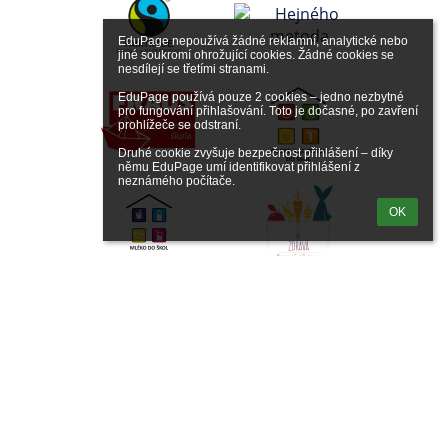
EduPage nepoužívá žádné reklamní, analytické nebo 
jiné soukromí ohrožující cookies. Žádné cookies se 
nesdílejí se třetími stranami.

EduPage používá pouze 2 cookies – jedno nezbytné 
pro fungování přihlašování. Toto je dočasné, po zavření 
prohlížeče se odstraní.

Druhé cookie zvyšuje bezpečnost přihlášení – díky 
němu EduPage umí identifikovat přihlášení z 
neznámého počítače.
OK