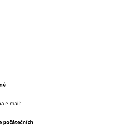
né
a e-mail:
se počátečních