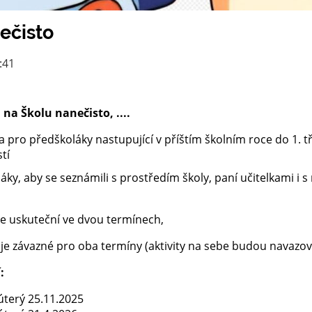
ečisto
:41
i na
Školu nanečisto, ....
ena pro předškoláky nastupující v příštím školním roce do 1. tř
tí
áky, aby se seznámili s prostředím školy, paní učitelkami i 
ce uskuteční ve dvou termínech,
e je závazné pro oba termíny (aktivity na sebe budou navazov
:
terý 25.11.2025