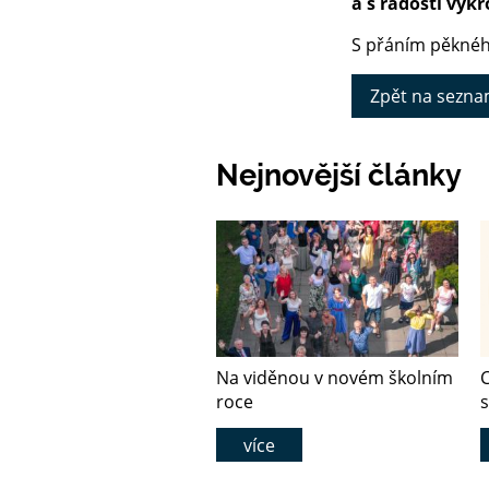
a s radostí vykro
S přáním pěkné
Zpět na sezna
Nejnovější články
Na viděnou v novém školním
C
roce
více