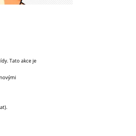
ídy. Tato akce je
s novými
at).