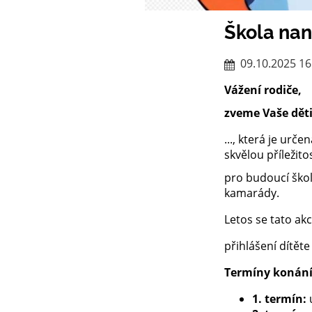
Škola nan
09.10.2025 16
Vážení rodiče,
zveme Vaše dět
..., která je urč
skvělou příležitos
pro budoucí škol
kamarády.
Letos se tato ak
přihlášení dítět
Termíny konání
1. termín:
ú