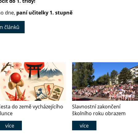
čit do 1. třídy!
ho dne,
paní
učitelky 1. stupně
m článků
esta do země vycházejícího
Slavnostní zakončení
slunce
školního roku obrazem
více
více