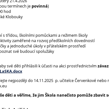
terý 21.4.2026
obou termínech je
povinná
)
00 hod
ské Klobouky
í s třídou, školními pomůckami a režimem školy
ktivity zaměřené na rozvoj předškolních dovedností
ičky a jednoduché úkoly v přátelském prostředí
poznat své budoucí spolužáky
by své děti přihlásili k účasti na akci prostřednictvím
závaz
LaSKA.docx
ejte nejpozději do
14.11.2025
p. učitelce Červenkové nebo n
k.eu
še děti a věříme, že jim Škola nanečisto pomůže zbavit 