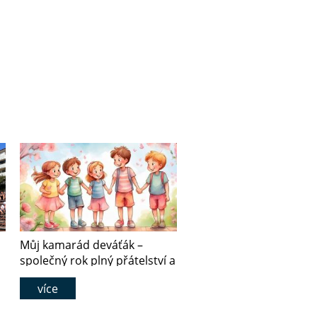
Můj kamarád deváťák –
společný rok plný přátelství a
spolupráce
více