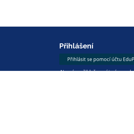
Přihlášení
Přihlásit se pomocí účtu Edu
Neznám přihlašovací jméno neb
Přihlásit se přes Google úč
Přihlásit se přes Microsoft ú
Bezbariérová verze
+
-