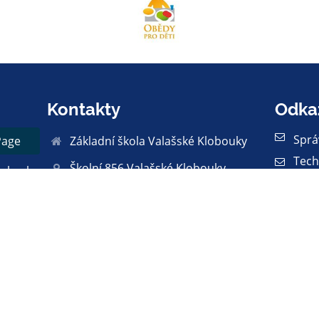
Kontakty
Odka
Sprá
Page
Základní škola Valašské Klobouky
Tech
Školní 856 Valašské Klobouky
o heslo
Proh
76601
et
Práv
info@zsvk.eu
Zása
čet
web: mana@zsvk.eu
Mapa