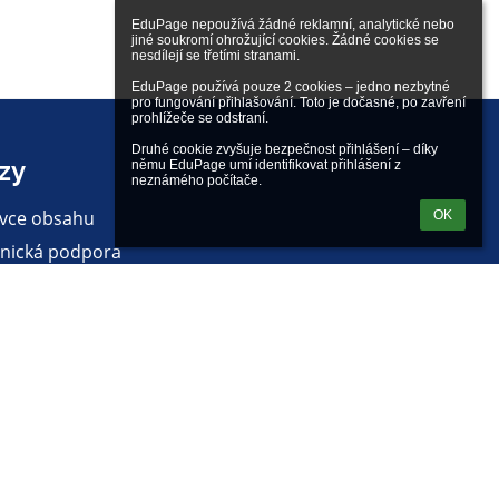
EduPage nepoužívá žádné reklamní, analytické nebo 
jiné soukromí ohrožující cookies. Žádné cookies se 
nesdílejí se třetími stranami.

EduPage používá pouze 2 cookies – jedno nezbytné 
pro fungování přihlašování. Toto je dočasné, po zavření 
prohlížeče se odstraní.

Druhé cookie zvyšuje bezpečnost přihlášení – díky 
zy
němu EduPage umí identifikovat přihlášení z 
neznámého počítače.
vce obsahu
OK
nická podpora
lášení o přístupnosti
ní informace
dy ochrany osobních údajů
 stránek
Powered by
aSc EduPage