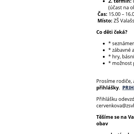
2. termín:
ú
(účast na 
Čas:
15.00 – 16.
Místo:
ZŠ Valaš
Co děti čeká?
* seznámen
* zábavné a
* hry, básn
* možnost 
Prosíme rodiče, a
přihlášky
.
PRIH
Přihlášku odevzd
cervenkova@zsv
Těšíme se na Va
obav