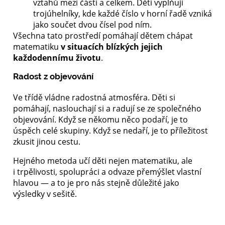
vztahů mezi částí a celkem. Děti vyplňují
trojúhelníky, kde každé číslo v horní řadě vzniká
jako součet dvou čísel pod ním.
Všechna tato prostředí pomáhají dětem chápat
matematiku
v situacích blízkých jejich
každodennímu životu
.
Radost z objevování
Ve třídě vládne radostná atmosféra. Děti si
pomáhají, naslouchají si a radují se ze společného
objevování. Když se někomu něco podaří, je to
úspěch celé skupiny. Když se nedaří, je to příležitost
zkusit jinou cestu.
Hejného metoda učí děti nejen matematiku, ale
i trpělivosti, spolupráci a odvaze přemýšlet vlastní
hlavou — a to je pro nás stejně důležité jako
výsledky v sešitě.