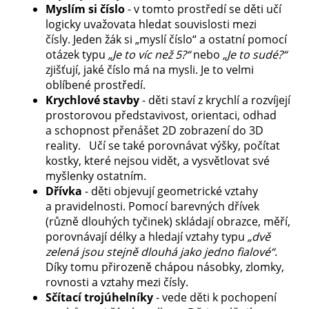
Myslím si číslo
- v tomto prostředí se děti učí
logicky uvažovata hledat souvislosti mezi
čísly. Jeden žák si „myslí číslo“ a ostatní pomocí
otázek typu
„Je to víc než 5?“
nebo
„Je to sudé?“
zjišťují, jaké číslo má na mysli. Je to velmi
oblíbené prostředí.
Krychlové stavby
- děti staví z krychlí a rozvíjejí
prostorovou představivost, orientaci, odhad
a schopnost přenášet 2D zobrazení do 3D
reality. Učí se také porovnávat výšky, počítat
kostky, které nejsou vidět, a vysvětlovat své
myšlenky ostatním.
Dřívka
- děti objevují geometrické vztahy
a pravidelnosti.
Pomocí barevných dřívek
(různě dlouhých tyčinek) skládají obrazce, měří,
porovnávají délky a hledají vztahy typu
„dvě
zelená jsou stejně dlouhá jako jedno fialové“
.
Díky tomu přirozeně chápou násobky, zlomky,
rovnosti a vztahy mezi čísly.
Sčítací trojúhelníky
- vede děti k pochopení