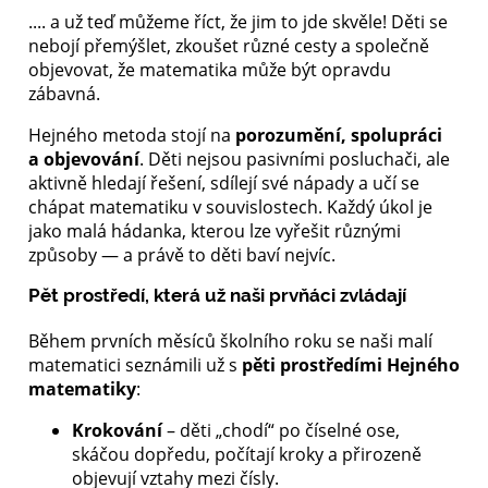
.... a už teď můžeme říct, že jim to jde skvěle! Děti se
nebojí přemýšlet, zkoušet různé cesty a společně
objevovat, že matematika může být opravdu
zábavná.
Hejného metoda stojí na
porozumění, spolupráci
a objevování
. Děti nejsou pasivními posluchači, ale
aktivně hledají řešení, sdílejí své nápady a učí se
chápat matematiku v souvislostech. Každý úkol je
jako malá hádanka, kterou lze vyřešit různými
způsoby — a právě to děti baví nejvíc.
Pět prostředí, která už naši prvňáci zvládají
Během prvních měsíců školního roku se naši malí
matematici seznámili už s
pěti prostředími Hejného
matematiky
:
Krokování
– děti „chodí“ po číselné ose,
skáčou dopředu, počítají kroky a přirozeně
objevují vztahy mezi čísly.