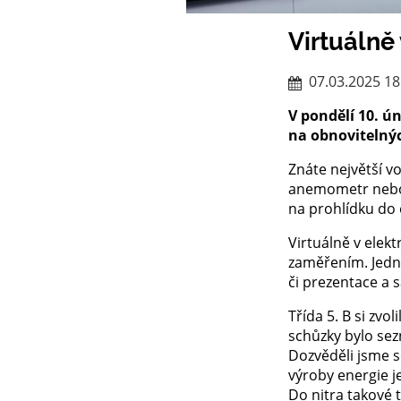
Virtuálně
07.03.2025 18
V pondělí 10. ú
na obnovitelných
Znáte největší v
anemometr nebo 
na prohlídku do 
Virtuálně v elekt
zaměřením. Jedn
či prezentace a 
Třída 5. B si zv
schůzky bylo sezn
Dozvěděli jsme s
výroby energie j
Do nitra takové 