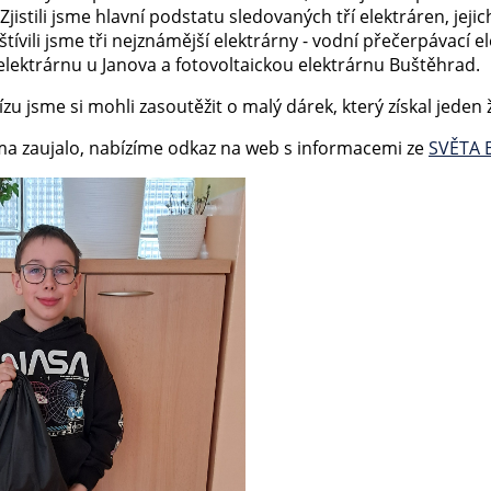
jistili jsme hlavní podstatu sledovaných tří elektráren, jeji
vštívili jsme tři nejznámější elektrárny - vodní přečerpávací 
elektrárnu u Janova a fotovoltaickou elektrárnu Buštěhrad.
u jsme si mohli zasoutěžit o malý dárek, který získal jeden ž
ma zaujalo, nabízíme odkaz na web s informacemi ze
SVĚTA 