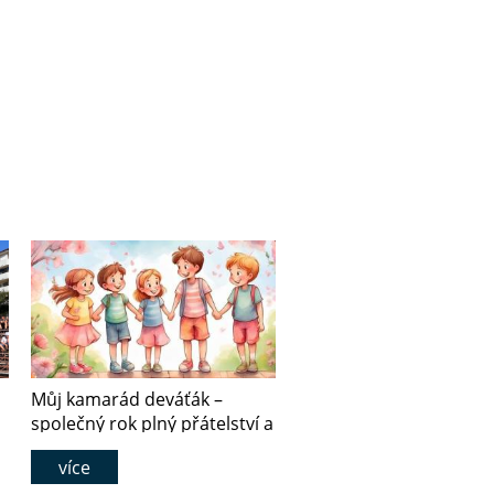
Můj kamarád deváťák –
společný rok plný přátelství a
spolupráce
více