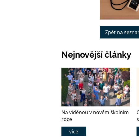
Zpět na sezna
Nejnovější články
Na viděnou v novém školním
C
roce
více