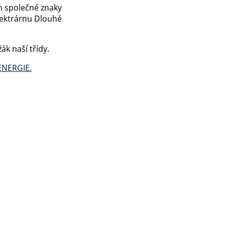
ch společné znaky
elektrárnu Dlouhé
ák naší třídy.
ENERGIE.