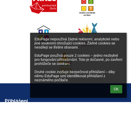
EduPage nepoužívá žádné reklamní, analytické nebo 
jiné soukromí ohrožující cookies. Žádné cookies se 
nesdílejí se třetími stranami.

EduPage používá pouze 2 cookies – jedno nezbytné 
pro fungování přihlašování. Toto je dočasné, po zavření 
prohlížeče se odstraní.

Druhé cookie zvyšuje bezpečnost přihlášení – díky 
němu EduPage umí identifikovat přihlášení z 
neznámého počítače.
OK
Přihlášení
Přihlásit se pomocí účtu EduPage
Neznám přihlašovací jméno nebo heslo