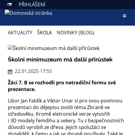
PŘIHLÁŠENÍ
AKTUALITY
ŠKOLA
NOVINKY (BLOG)
NOVINKY
(BLOG)
Školní minimuzeum má další přírůstek
22.01.2025 17:55
Žáci 7. B se rozhodli pro netradiční formu své
prezentace.
Libor Jan Faldík a Viktor Unar si pro svou povinnou
prezentaci do dějepisu zvolili téma Zbraně ve
středověku. Kromě eletronické verze vytvořili
i 3D modely řemdihu a sekery. Tu z bezpečnostních
důvodů vyrobili ze dřeva. Jejich spolužáci se
dozvěděli, k čemu a jak se zbraně používaly. Také je