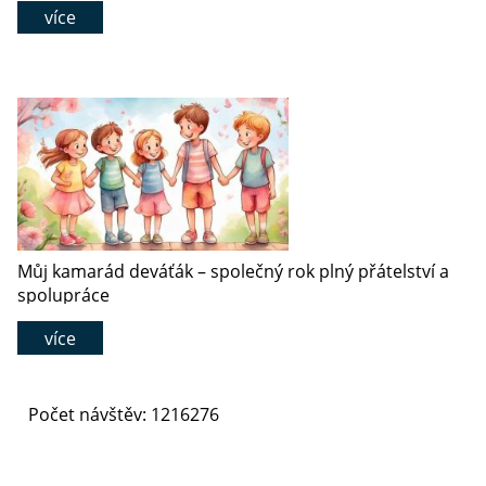
více
Můj kamarád deváťák – společný rok plný přátelství a
spolupráce
více
Počet návštěv: 1216276