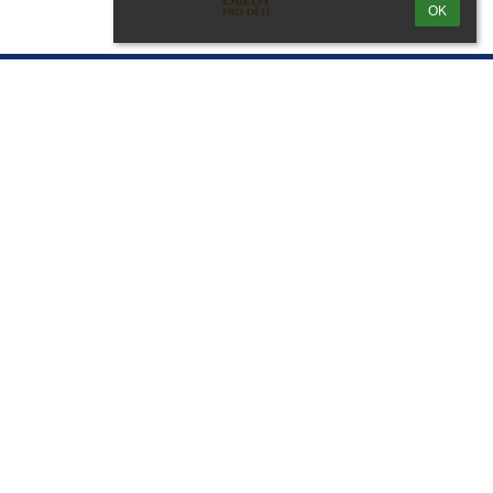
OK
Přihlášení
Přihlásit se pomocí účtu EduPage
Neznám přihlašovací jméno nebo heslo
Přihlásit se přes Google účet
Přihlásit se přes Microsoft účet
Kontakty
Základní škola Valašské Klobouky
Školní 856 Valašské Klobouky 76601
info@zsvk.eu