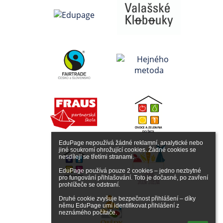
EduPage nepoužívá žádné reklamní, analytické nebo 
jiné soukromí ohrožující cookies. Žádné cookies se 
nesdílejí se třetími stranami.

EduPage používá pouze 2 cookies – jedno nezbytné 
pro fungování přihlašování. Toto je dočasné, po zavření 
prohlížeče se odstraní.

Druhé cookie zvyšuje bezpečnost přihlášení – díky 
němu EduPage umí identifikovat přihlášení z 
neznámého počítače.