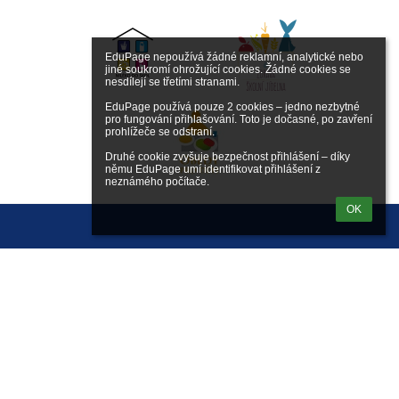
EduPage nepoužívá žádné reklamní, analytické nebo 
jiné soukromí ohrožující cookies. Žádné cookies se 
nesdílejí se třetími stranami.

EduPage používá pouze 2 cookies – jedno nezbytné 
pro fungování přihlašování. Toto je dočasné, po zavření 
prohlížeče se odstraní.

Druhé cookie zvyšuje bezpečnost přihlášení – díky 
němu EduPage umí identifikovat přihlášení z 
neznámého počítače.
OK
Přihlášení
Přihlásit se pomocí účtu EduPage
Neznám přihlašovací jméno nebo heslo
Přihlásit se přes Google účet