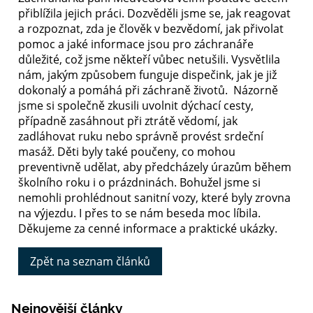
přiblížila jejich práci. Dozvěděli jsme se, jak reagovat
a rozpoznat, zda je člověk v bezvědomí, jak přivolat
pomoc a jaké informace jsou pro záchranáře
důležité, což jsme někteří vůbec netušili. Vysvětlila
nám, jakým způsobem funguje dispečink, jak je již
dokonalý a pomáhá při záchraně životů. Názorně
jsme si společně zkusili uvolnit dýchací cesty,
případně zasáhnout při ztrátě vědomí, jak
zadláhovat ruku nebo správně provést srdeční
masáž. Děti byly také poučeny, co mohou
preventivně udělat, aby předcházely úrazům během
školního roku i o prázdninách. Bohužel jsme si
nemohli prohlédnout sanitní vozy, které byly zrovna
na výjezdu. I přes to se nám beseda moc líbila.
Děkujeme za cenné informace a praktické ukázky.
Zpět na seznam článků
Nejnovější články