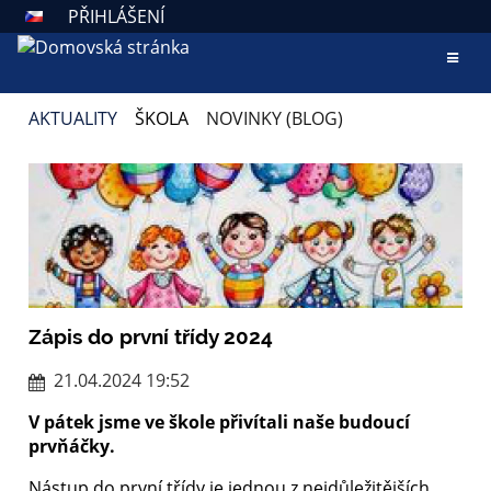
PŘIHLÁŠENÍ
AKTUALITY
ŠKOLA
NOVINKY (BLOG)
NOVINKY
(BLOG)
Zápis do první třídy 2024
21.04.2024 19:52
V pátek jsme ve škole přivítali naše budoucí
prvňáčky.
Nástup do první třídy je jednou z nejdůležitějších