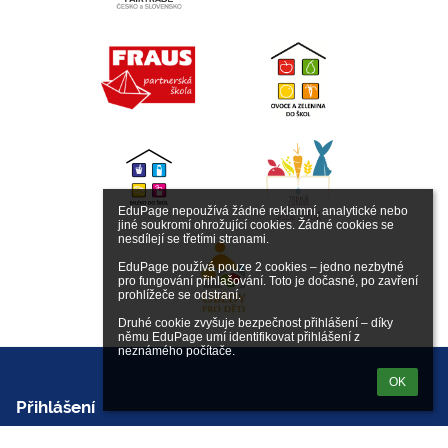
EduPage nepoužívá žádné reklamní, analytické nebo 
jiné soukromí ohrožující cookies. Žádné cookies se 
nesdílejí se třetími stranami.

EduPage používá pouze 2 cookies – jedno nezbytné 
pro fungování přihlašování. Toto je dočasné, po zavření 
prohlížeče se odstraní.

Druhé cookie zvyšuje bezpečnost přihlášení – díky 
němu EduPage umí identifikovat přihlášení z 
neznámého počítače.
OK
Přihlášení
Přihlásit se pomocí účtu EduPage