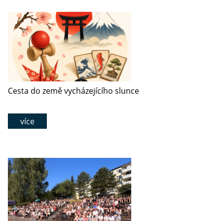
Cesta do země vycházejícího slunce
více