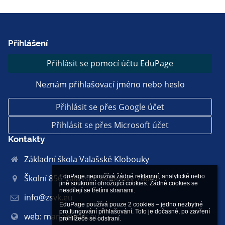
Přihlášení
Přihlásit se pomocí účtu EduPage
Neznám přihlašovací jméno nebo heslo
Přihlásit se přes Google účet
Přihlásit se přes Microsoft účet
Kontakty
Základní škola Valašské Klobouky
Školní 856 Valašské Klobouky 76601
EduPage nepoužívá žádné reklamní, analytické nebo 
jiné soukromí ohrožující cookies. Žádné cookies se 
nesdílejí se třetími stranami.

info@zsvk.eu
EduPage používá pouze 2 cookies – jedno nezbytné 
pro fungování přihlašování. Toto je dočasné, po zavření 
web: mana@zsvk.eu
prohlížeče se odstraní.
