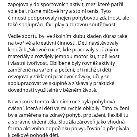
zapojovaly do sportovních aktivit, mezi které patřil
volejbal, různé míčové hry a stolní tenis. Tyto
činnosti podporovaly nejen pohybovou zdatnost, ale
také spolupráci, fair play a zdravou soutěživost.
Vedle sportu byl ve školním klubu kladen důraz také
na tvořivé a kreativní činnosti. Děti navštěvovaly
kroužek „Šikovné ruce“, kde pracovaly s různými
materiály a rozvíjely jemnou motoriku, trpělivost
i vlastní tvořivost. Oblíbené byly rovněž aktivity
zaměřené na vaření a pečení, při nichž si děti
osvojovaly základní pracovní návyky, učily se
spolupracovat ve skupině a získávaly praktické
dovednosti využitelné v běžném životě.
Novinkou v tomto školním roce byla pohybová
cvičení, která si děti velmi rychle oblíbily. Tato cvičení
byla zaměřena na zdravý pohyb, protažení, flexibilitu
a správné držení těla. Sloužila zároveň jako vhodná
forma aktivního odpočinku po vyučování a přispívala
k celkové pohodě dětí.