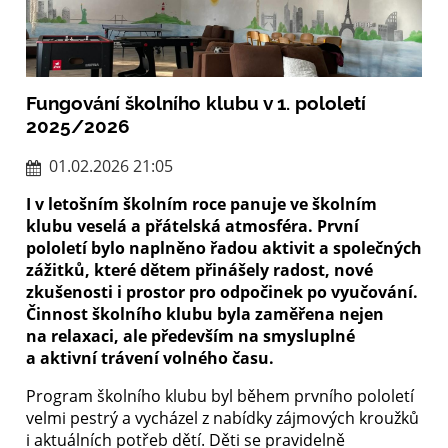
Fungování školního klubu v 1. pololetí
2025/2026
01.02.2026 21:05
I v letošním školním roce panuje ve školním
klubu veselá a přátelská atmosféra. První
pololetí bylo naplněno řadou aktivit a společných
zážitků, které dětem přinášely radost, nové
zkušenosti i prostor pro odpočinek po vyučování.
Činnost školního klubu byla zaměřena nejen
na relaxaci, ale především na smysluplné
a aktivní trávení volného času.
Program školního klubu byl během prvního pololetí
velmi pestrý a vycházel z nabídky zájmových kroužků
i aktuálních potřeb dětí. Děti se pravidelně