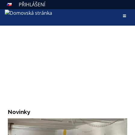
PŘIHLÁŠENÍ
AKTUALITY
ZÁKLADNÍ ŠKOLA VALAŠSKÉ
KLOBOUKY
Škola otevřená všem
Novinky