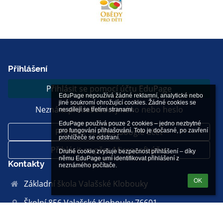
Přihlášení
Přihlásit se pomocí účtu EduPage
EduPage nepoužívá žádné reklamní, analytické nebo 
jiné soukromí ohrožující cookies. Žádné cookies se 
Neznám přihlašovací jméno nebo heslo
nesdílejí se třetími stranami.

EduPage používá pouze 2 cookies – jedno nezbytné 
Přihlásit se přes Google účet
pro fungování přihlašování. Toto je dočasné, po zavření 
prohlížeče se odstraní.

Přihlásit se přes Microsoft účet
Druhé cookie zvyšuje bezpečnost přihlášení – díky 
němu EduPage umí identifikovat přihlášení z 
Kontakty
neznámého počítače.
OK
Základní škola Valašské Klobouky
Školní 856 Valašské Klobouky 76601
info@zsvk.eu