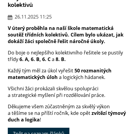
kolektivů
26.11.2025 11:25
V
úterý
proběhla na naší škole
matematická
soutěž třídních kolektivů
. Cílem bylo ukázat, jak
dokáží žáci společně řešit náročné úkoly.
Do boje o nejlepšího kolektivního řešitele se pustily
třídy
6. A, 6. B, 6. C
a
8. B.
Každý tým měl za úkol vyřešit
50 rozmanitých
matematických úloh
a logických hádanek.
Všichni žáci prokázali skvělou spolupráci
a strategické myšlení při rozdělování práce.
Děkujeme všem zúčastněným za skvělý výkon
a těšíme se na příští ročník, kde opět
zvítězí týmový
duch a logika
!
Zpět na seznam článků