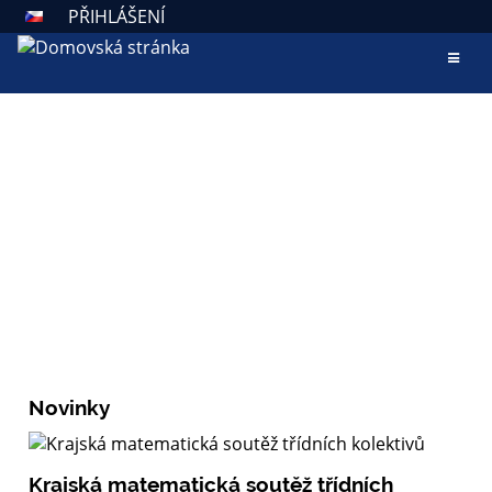
PŘIHLÁŠENÍ
AKTUALITY
ZÁKLADNÍ ŠKOLA VALAŠSKÉ
KLOBOUKY
Škola otevřená všem
Novinky
Krajská matematická soutěž třídních