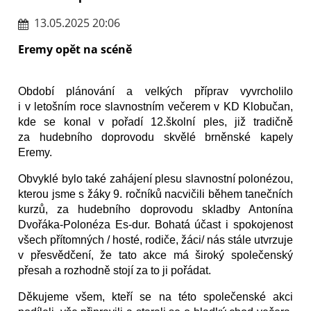
13.05.2025 20:06
Eremy opět na scéně
Období plánování a velkých příprav vyvrcholilo
i v letošním roce slavnostním večerem v KD Klobučan,
kde se konal v pořadí 12.školní ples, již tradičně
za hudebního doprovodu skvělé brněnské kapely
Eremy.
Obvyklé bylo také zahájení plesu slavnostní polonézou,
kterou jsme s žáky 9. ročníků nacvičili během tanečních
kurzů, za hudebního doprovodu skladby Antonína
Dvořáka-Polonéza Es-dur. Bohatá účast i spokojenost
všech přítomných / hosté, rodiče, žáci/ nás stále utvrzuje
v přesvědčení, že tato akce má široký společenský
přesah a rozhodně stojí za to ji pořádat.
Děkujeme všem, kteří se na této společenské akci