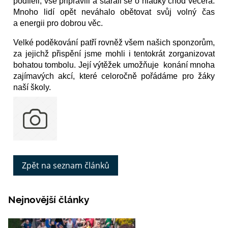
podíleli, vše připravili a starali se o hladký chod večera.
Mnoho lidí opět neváhalo obětovat svůj volný čas
a energii pro dobrou věc.
Velké poděkování patří rovněž všem našich sponzorům,
za jejichž přispění jsme mohli i tentokrát zorganizovat
bohatou tombolu. Její výtěžek umožňuje konání mnoha
zajímavých akcí, které celoročně pořádáme pro žáky
naší školy.
Zpět na seznam článků
Nejnovější články