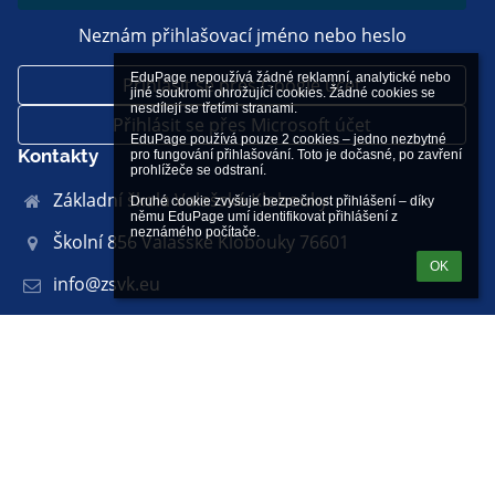
Neznám přihlašovací jméno nebo heslo
EduPage nepoužívá žádné reklamní, analytické nebo 
Přihlásit se přes Google účet
jiné soukromí ohrožující cookies. Žádné cookies se 
nesdílejí se třetími stranami.

Přihlásit se přes Microsoft účet
EduPage používá pouze 2 cookies – jedno nezbytné 
Kontakty
pro fungování přihlašování. Toto je dočasné, po zavření 
prohlížeče se odstraní.

Základní škola Valašské Klobouky
Druhé cookie zvyšuje bezpečnost přihlášení – díky 
němu EduPage umí identifikovat přihlášení z 
neznámého počítače.
Školní 856 Valašské Klobouky 76601
OK
info@zsvk.eu
web: mana@zsvk.eu
Odkazy
Správce obsahu
Technická podpora
Prohlášení o přístupnosti