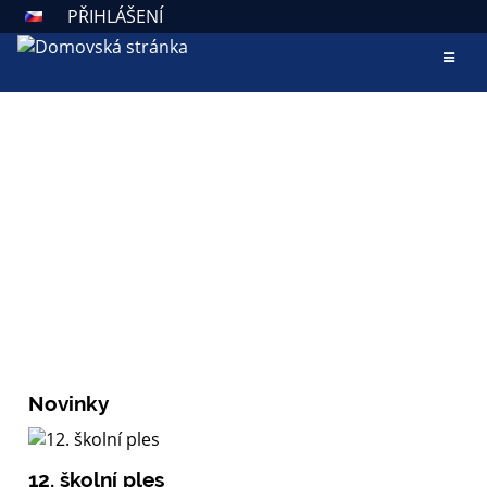
PŘIHLÁŠENÍ
AKTUALITY
ZÁKLADNÍ ŠKOLA VALAŠSKÉ
KLOBOUKY
Škola otevřená všem
Novinky
12. školní ples