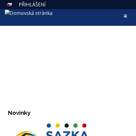
PŘIHLÁŠENÍ
AKTUALITY
ZÁKLADNÍ ŠKOLA VALAŠSKÉ
KLOBOUKY
Škola otevřená všem
Novinky