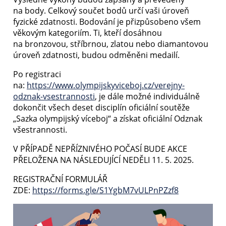
na body. Celkový součet bodů určí vaši úroveň
fyzické zdatnosti. Bodování je přizpůsobeno všem
věkovým kategoriím. Ti, kteří dosáhnou
na bronzovou, stříbrnou, zlatou nebo diamantovou
úroveň zdatnosti, budou odměněni medailí.
Po registraci
na:
https://www.olympijskyviceboj.cz/verejny-
odznak-vsestrannosti
, je dále možné individuálně
dokončit všech deset disciplín oficiální soutěže
„Sazka olympijský víceboj“ a získat oficiální Odznak
všestrannosti.
V PŘÍPADĚ NEPŘÍZNIVÉHO POČASÍ BUDE AKCE
PŘELOŽENA NA NÁSLEDUJÍCÍ NEDĚLI 11. 5. 2025.
REGISTRAČNÍ FORMULÁŘ
ZDE:
https://forms.gle/S1YgbM7vULPnPZzf8