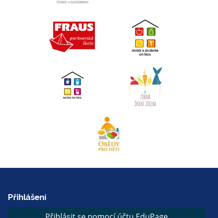
Přihlášení
Přihlásit se pomocí účtu EduPage