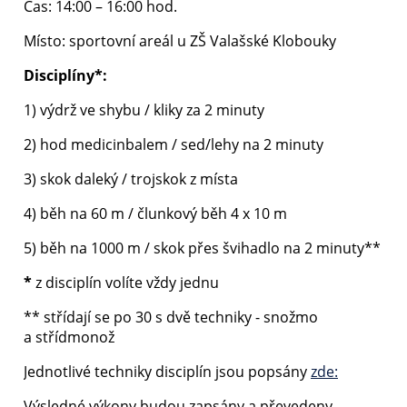
Čas: 14:00 – 16:00 hod.
Místo: sportovní areál u ZŠ Valašské Klobouky
Disciplíny*:
1) výdrž ve shybu / kliky za 2 minuty
2) hod medicinbalem / sed/lehy na 2 minuty
3) skok daleký / trojskok z místa
4) běh na 60 m / člunkový běh 4 x 10 m
5) běh na 1000 m / skok přes švihadlo na 2 minuty**
*
z disciplín volíte vždy jednu
** střídají se po 30 s dvě techniky - snožmo
a střídmonož
Jednotlivé techniky disciplín jsou popsány
zde:
Výsledné výkony budou zapsány a převedeny