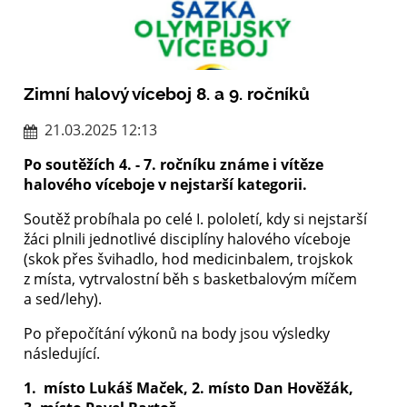
Zimní halový víceboj 8. a 9. ročníků
21.03.2025 12:13
Po soutěžích 4. - 7. ročníku známe i vítěze
halového víceboje v nejstarší kategorii.
Soutěž probíhala po celé I. pololetí, kdy si nejstarší
žáci plnili jednotlivé disciplíny halového víceboje
(skok přes švihadlo, hod medicinbalem, trojskok
z místa, vytrvalostní běh s basketbalovým míčem
a sed/lehy).
Po přepočítání výkonů na body jsou výsledky
následující.
1. místo Lukáš Maček, 2. místo Dan Hověžák,