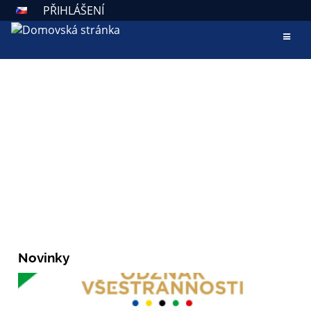
PŘIHLÁŠENÍ
AKTUALITY
ZÁKLADNÍ ŠKOLA VALAŠSKÉ
KLOBOUKY
Škola otevřená všem
Novinky