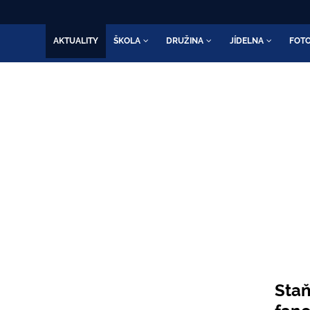
AKTUALITY
ŠKOLA
DRUŽINA
JÍDELNA
FOTO
ADNÍ ŠKOLA VALAŠSKÉ KLO
Škola otevřená všem
Staň