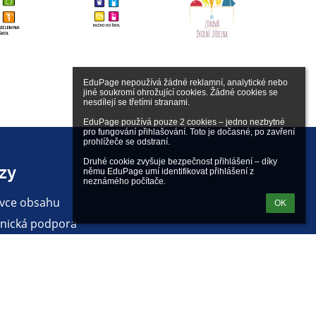
EduPage nepoužívá žádné reklamní, analytické nebo 
jiné soukromí ohrožující cookies. Žádné cookies se 
nesdílejí se třetími stranami.

EduPage používá pouze 2 cookies – jedno nezbytné 
pro fungování přihlašování. Toto je dočasné, po zavření 
prohlížeče se odstraní.

Druhé cookie zvyšuje bezpečnost přihlášení – díky 
zy
němu EduPage umí identifikovat přihlášení z 
neznámého počítače.
vce obsahu
OK
nická podpora
lášení o přístupnosti
ní informace
dy ochrany osobních údajů
 stránek