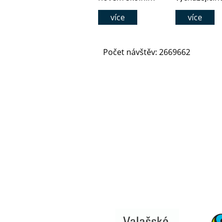
roce
slunce
více
více
Počet návštěv: 2669662