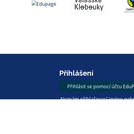
Přihlášení
Přihlásit se pomocí účtu Edu
Neznám přihlašovací jméno neb
Přihlásit se přes Google úč
Přihlásit se přes Microsoft ú