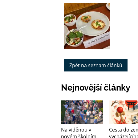
Zpět na seznam článků
Nejnovější články
Na viděnou v
Cesta do ze
novém školním
vycházejícíh