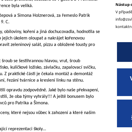
Nástup o
rence byla veliká.
V případě
Repová a Simona Holznerová, za řemeslo Patrik
info@zsvk
 9. C.
kontaktní
, obiloviny, koření a jiná dochucovadla, hodnotila se
lo jejich úkolem oloupat a nakrájet kořenovou
avit zeleninový salát, pizzu a obložené tousty pro
t šroub se šestihrannou hlavou, vrut, šroub
isko, kuličkové ložisko, závlačku, zapalovací svíčku,
u. Z praktické části je čekala montáž a demontáž
í, řezání tvárnice a kreslení linku na stěnu.
stili opravdu zodpovědně. Jaké bylo naše překvapení,
istili, že oba týmy vyhrály!!! A ještě bonusem bylo
livců pro Patrika a Šimona.
 ceny, které nejsou vůbec k zahození a které našim
jící reprezentaci školy…