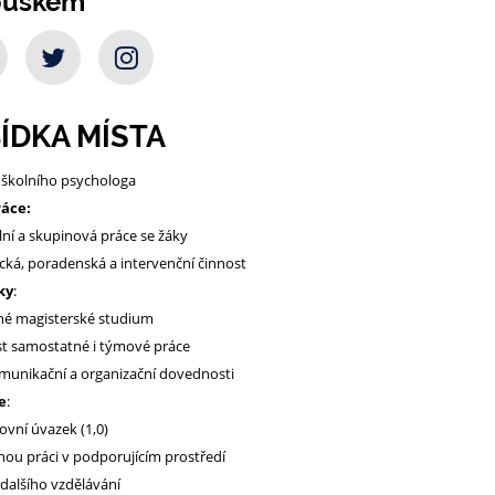
ouškem
ÍDKA MÍSTA
školního psychologa
ráce:
lní a skupinová práce se žáky
cká, poradenská a intervenční činnost
ky
:
é magisterské studium
t samostatné i týmové práce
munikační a organizační dovednosti
e
:
ovní úvazek (1,0)
ou práci v podporujícím prostředí
dalšího vzdělávání