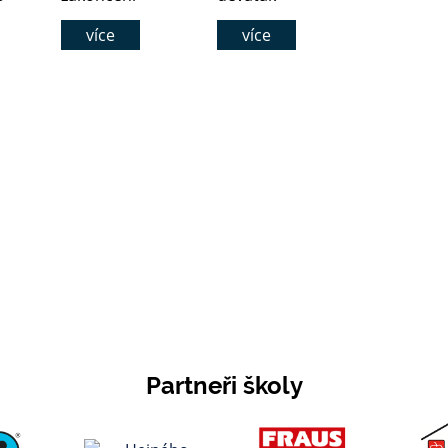
školního roku
společný rok plný
více
více
obrazem
přátelství a
spolupráce
Partneři školy