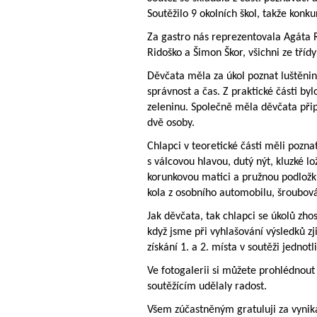
Soutěžilo 9 okolních škol, takže konku
Za gastro nás reprezentovala Agáta 
Ridoško a Šimon Škor, všichni ze třídy
Děvčata měla za úkol poznat luštěniny
správnost a čas. Z praktické části by
zeleninu. Společně měla děvčata připr
dvě osoby.
Chlapci v teoretické části měli pozna
s válcovou hlavou, dutý nýt, kluzké lož
korunkovou matici a pružnou podložk
kola z osobního automobilu, šroubován
Jak děvčata, tak chlapci se úkolů zho
když jsme při vyhlašování výsledků zj
získání 1. a 2. místa v soutěži jednot
Ve fotogalerii si můžete prohlédnout
soutěžícím udělaly radost.
Všem zúčastněným gratuluji za vynika