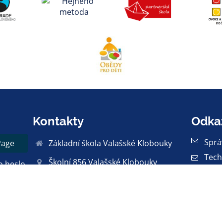
Kontakty
Odka
Sprá
Page
Základní škola Valašské Klobouky
Tech
Školní 856 Valašské Klobouky
o heslo
Proh
76601
et
Práv
info@zsvk.eu
Zása
čet
web: mana@zsvk.eu
Mapa