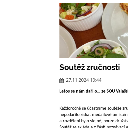
Soutěž zručnosti
27.11.2024 19:44
Letos se nám dařilo… ze SOU Valašs
Každoročně se účastníme soutěže zruč
nepodařilo získat medailové umístění.
a rozdělení bylo stejné, pouze družs
Soutěž se skládala z části poznávací a