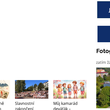
Foto
zatím ž
mě
Slavnostní
Můj kamarád
o
zakončení
deváťák –