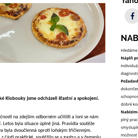
fan
NAB
Hledáme 
Náplň p
individuá
diagnosti
Požadav
dokončen
schopnos
ké Klobouky jsme odcházeli šťastní a spokojení.
dobré ko
Nabízím
nosti na zdejším odborném učilišti a loni se nám
plný prac
 Letos byla situace úplně jiná. Pravidla soutěže
smyslupln
tva byla dvoučlenná oproti loňským tříčlenným.
možnost 
 z části praktické, soutěžilo se v gastru a v řemeslu.