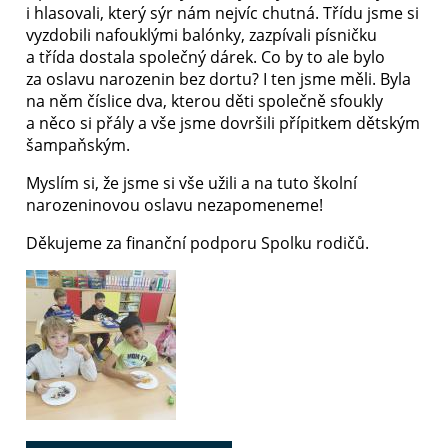
i hlasovali, který sýr nám nejvíc chutná. Třídu jsme si
vyzdobili nafouklými balónky, zazpívali písničku
a třída dostala společný dárek. Co by to ale bylo
za oslavu narozenin bez dortu? I ten jsme měli. Byla
na něm číslice dva, kterou děti společně sfoukly
a něco si přály a vše jsme dovršili přípitkem dětským
šampaňským.
Myslím si, že jsme si vše užili a na tuto školní
narozeninovou oslavu nezapomeneme!
Děkujeme za finanční podporu Spolku rodičů.