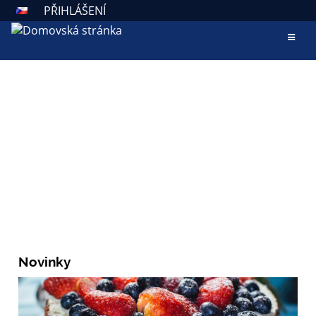
PŘIHLÁŠENÍ
AKTUALITY
ZÁKLADNÍ ŠKOLA VALAŠSKÉ
KLOBOUKY
Škola otevřená všem
Novinky