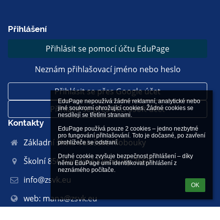
Přihlášení
Přihlásit se pomocí účtu EduPage
Neznám přihlašovací jméno nebo heslo
Přihlásit se přes Google účet
EduPage nepoužívá žádné reklamní, analytické nebo 
Přihlásit se přes Microsoft účet
jiné soukromí ohrožující cookies. Žádné cookies se 
nesdílejí se třetími stranami.

Kontakty
EduPage používá pouze 2 cookies – jedno nezbytné 
pro fungování přihlašování. Toto je dočasné, po zavření 
Základní škola Valašské Klobouky
prohlížeče se odstraní.

Druhé cookie zvyšuje bezpečnost přihlášení – díky 
Školní 856 Valašské Klobouky 76601
němu EduPage umí identifikovat přihlášení z 
neznámého počítače.
info@zsvk.eu
OK
web: mana@zsvk.eu
Odkazy