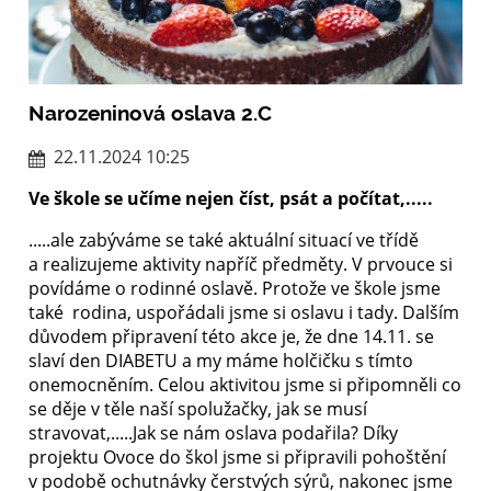
Narozeninová oslava 2.C
22.11.2024 10:25
Ve škole se učíme nejen číst, psát a počítat,.....
.....ale zabýváme se také aktuální situací ve třídě
a realizujeme aktivity napříč předměty. V prvouce si
povídáme o rodinné oslavě. Protože ve škole jsme
také rodina, uspořádali jsme si oslavu i tady. Dalším
důvodem připravení této akce je, že dne 14.11. se
slaví den DIABETU a my máme holčičku s tímto
onemocněním. Celou aktivitou jsme si připomněli co
se děje v těle naší spolužačky, jak se musí
stravovat,.....Jak se nám oslava podařila? Díky
projektu Ovoce do škol jsme si připravili pohoštění
v podobě ochutnávky čerstvých sýrů, nakonec jsme