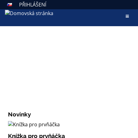
PŘIHLÁŠENÍ
AKTUALITY
ZÁKLADNÍ ŠKOLA VALAŠSKÉ
KLOBOUKY
Škola otevřená všem
Novinky
Knížka pro prvňáčka