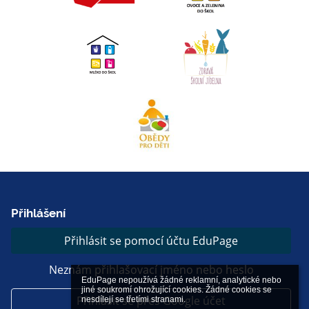
Přihlášení
Přihlásit se pomocí účtu EduPage
Neznám přihlašovací jméno nebo heslo
EduPage nepoužívá žádné reklamní, analytické nebo 
jiné soukromí ohrožující cookies. Žádné cookies se 
Přihlásit se přes Google účet
nesdílejí se třetími stranami.
