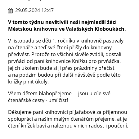
29.05.2024 12:47
V tomto týdnu navštívili naši nejmladší žáci
Městskou knihovnu ve Valašských Kloboukách.
V listopadu se děti 1. ročníku v knihovně pasovaly
na čtenáře a teď své čtení přišly do knihovny
předvést. Protože to všichni skvěle zvádli, dostali
prvňáci od paní knihovnice Knížku pro prvňáčka.
Jejich úkolem bude si ji přes prázdniny přečíst
a na podzim budou při další návštěvě podle této
knížky plnit úkoly.
Všem dětem blahopřejeme - jsou u cíle své
čtenářské cesty - umí číst!
Děkujeme paní knihovnici pí Jařabové za příjemnou
spolupráci a našim malým čtenářům přejeme, ať je
čtení knížek baví a naleznou v nich radost i poučení.