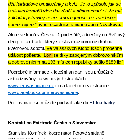
děti fairtradové omalovánky a kvíz. Je to způsob, jak se
o situaci farmářů více dozvědět a připomenout si, že mít
základní potraviny není samozřejmostí, ne všechno je
samozřejmé,“
uvádí účastnice snídaně Jana Nováková.
Akce se koná v Česku již podesáté, a to vždy na Světový
den pro fair trade, který se slaví každoročně druhou
květnovou sobotu.
Ve Valašských Kloboukách proběhne
událost pošesté. L
oni
se díky zapojeným dobrovolníkům
a dobrovolnicím na 193 místech republiky sešlo 8189 lidí.
Podrobné informace k letošní snídani jsou průběžně
aktualizovány na webových stránkách
www.ferovasnidane.cz
či na facebookové stránce
www.facebook.com/ferovasnidane
.
Pro inspiraci se můžete podívat také do
FT kuchařky.
Kontakt na Fairtrade Česko a Slovensko:
Stanislav Komínek, koordinátor Férové snídaně,