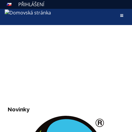
PŘIHLÁŠENÍ
AKTUALITY
ZÁKLADNÍ ŠKOLA VALAŠSKÉ
KLOBOUKY
Škola otevřená všem
Novinky