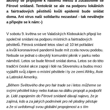
aktivity se připojíme k našemu městu a zúčastníme se
Férové snídaně. Tentokrát se ale na podporu lokálních
a fairtradových pěstitelů kvůli epidemii bude snídat
doma. Ani virus naši solidaritu nezastaví - tak neváhejte
a připojte se k nám:-)
V sobotu 9. května se ve Valašských Kloboukách připojí ke
společné snídani na podporu místních a fairtradových
pěstitelů. Férová snídaně letos slaví už 10 let pořádání
a kvůli koronavirové pandemii bude mít zcela novou podobu.
Nebude se jednat o obvyklý komunitní piknik v parku nebo
náměstí. Letos se bude férově snídat doma. Letos se do této
tradiční české akce zapojí i lidé na Slovensku a budou moci
vyjádřit svůj zájem o místní pěstitele i ty ze zemí Afriky, Asie
a Latinské Ameriky.
„
Během Světového dne pro fair trade se i letos můžeme se
svými pěstiteli kávy nebo kakaa na dálku propojit a podpořit
je. Lidé zapojením do Férové snídaně dávají najevo, že je
zajímá, kdo a za jakých podmínek pro ně plodiny pěstuje
a že si uvědomují svou globální propojenost a s tím