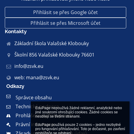
Přihlásit se přes Google účet
Přihlásit se přes Microsoft účet
Kontakty
Základní škola Valašské Klobouky
Školní 856 Valašské Klobouky 76601
info@zsvk.eu
web: mana@zsvk.eu
Odkazy
Správce obsahu
Technická podpora
EduPage nepoužívá žádné reklamní, analytické nebo 
jiné soukromí ohrožující cookies. Žádné cookies se 
Prohlášení o přístupnosti
nesdílejí se třetími stranami.

Právní informace
EduPage používá pouze 2 cookies – jedno nezbytné 
pro fungování přihlašování. Toto je dočasné, po zavření 
Zásady ochrany osobních údajů
prohlížeče se odstraní.
