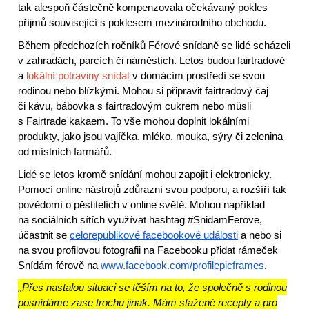
tak alespoň částečně kompenzovala očekávaný pokles
příjmů související s poklesem mezinárodního obchodu.
Během předchozích ročníků Férové snídaně se lidé scházeli
v zahradách, parcích či náměstích. Letos budou fairtradové
a
lokální potraviny snídat
v domácím prostředí se svou
rodinou nebo blízkými. Mohou si připravit fairtradový čaj
či kávu, bábovka s fairtradovým cukrem nebo müsli
s Fairtrade kakaem. To vše mohou doplnit lokálními
produkty, jako jsou vajíčka, mléko, mouka, sýry či zelenina
od místních farmářů.
Lidé se letos kromě snídání mohou zapojit i elektronicky.
Pomocí online nástrojů zdůrazní svou podporu, a rozšíří tak
povědomí o pěstitelích v online světě. Mohou například
na sociálních sítích využívat hashtag #SnidamFerove,
účastnit se
celorepublikové facebookové události
a nebo si
na svou profilovou fotografii na Facebooku přidat rámeček
Snídám férově na
www.facebook.com/profilepicframes
.
„
Přes nastalou situaci se těším na to, že společně s rodinou
posnídáme zase trochu jinak. Mám stažené recepty a pro