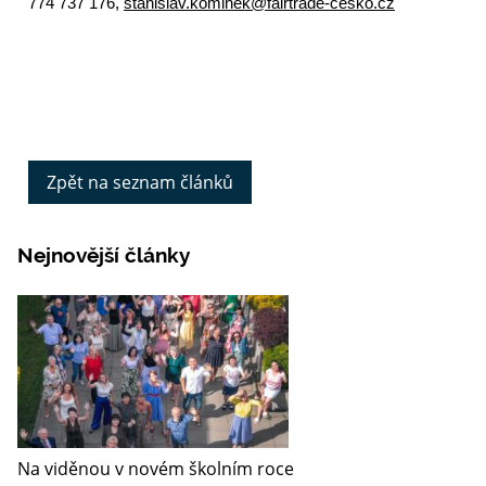
774 737 176,
stanislav.kominek@fairtrade-cesko.cz
Zpět na seznam článků
Nejnovější články
Na viděnou v novém školním roce