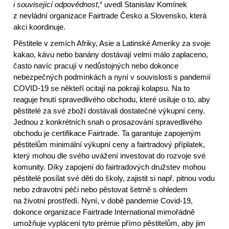
i související odpovědnost
,“ uvedl Stanislav Komínek
z nevládní organizace Fairtrade Česko a Slovensko, která
akci koordinuje.
Pěstitele v zemích Afriky, Asie a Latinské Ameriky za svoje
kakao, kávu nebo banány dostávají velmi málo zaplaceno,
často navíc pracují v nedůstojných nebo dokonce
nebezpečných podmínkách a nyní v souvislosti s pandemií
COVID-19 se někteří ocitají na pokraji kolapsu. Na to
reaguje hnutí spravedlivého obchodu, které usiluje o to, aby
pěstitelé za své zboží dostávali dostatečné výkupní ceny.
Jednou z konkrétních snah o prosazování spravedlivého
obchodu je certifikace Fairtrade. Ta garantuje zapojeným
pěstitelům minimální výkupní ceny a fairtradový příplatek,
který mohou dle svého uvážení investovat do rozvoje své
komunity. Díky zapojení do fairtradových družstev mohou
pěstitelé posílat své děti do školy, zajistit si např. pitnou vodu
nebo zdravotní péči nebo pěstovat šetrně s ohledem
na životní prostředí. Nyní, v době pandemie Covid-19,
dokonce organizace Fairtrade International mimořádně
umožňuje vyplácení tyto prémie přímo pěstitelům, aby jim